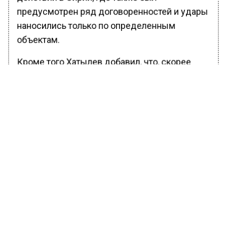
предусмотрен ряд договоренностей и удары
наносились только по определенным
объектам.
Кроме того Хатылев добавил, что, скорее
всего, атака беспилотников на Кремль была
совершена из России, предположительно, из
Москвы.
Ранее Вести Московского региона
сообщали
, что бойцы ЧВК «Вагнер» начали
штурм последней цитадели ВСУ в Бахмуте.
БОЛЬШЕ АКТУАЛЬНЫХ НОВОСТЕЙ И ЭКСКЛЮЗИВНЫХ
ВИДЕО В ТЕЛЕГРАМ-КАНАЛЕ "ВЕСТИ МОСКОВСКОГО
РЕГИОНА".