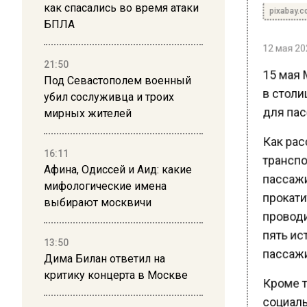
pixabay.c
как спасались во время атаки
БПЛА
12 мая 202
21:50
15 мая М
Под Севастополем военный
в столи
убил сослуживца и троих
для пас
мирных жителей
Как рас
16:11
транспор
Афина, Одиссей и Аид: какие
пассажи
мифологические имена
прокатит
выбирают москвичи
проводи
пять ис
13:50
пассажир
Дима Билан ответил на
критику концерта в Москве
Кроме то
социальн