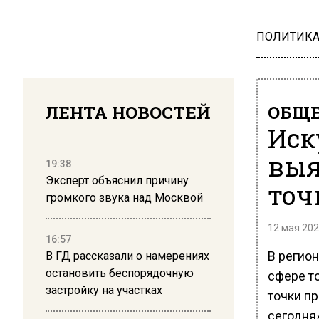
ПОЛИТИК
ЛЕНТА НОВОСТЕЙ
ОБЩЕ
Иск
выя
19:38
Эксперт объяснил причину
точ
громкого звука над Москвой
12 мая 202
16:57
В регио
В ГД рассказали о намерениях
остановить беспорядочную
сфере т
застройку на участках
точки п
сегодня