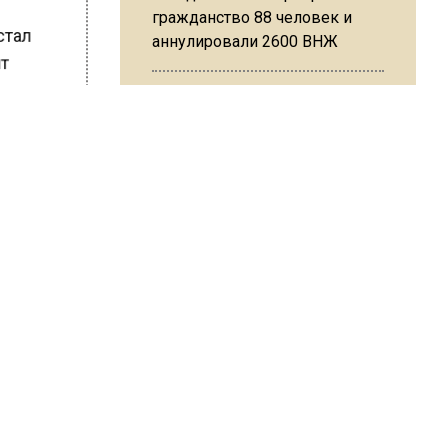
гражданство 88 человек и
 стал
аннулировали 2600 ВНЖ
ит
х
т дать
ве.
Сотрудники хлебозавода в
Балашихе массово
увольняются из-за жары в
цехах
ШИСЬ!
Резкое похолодание с