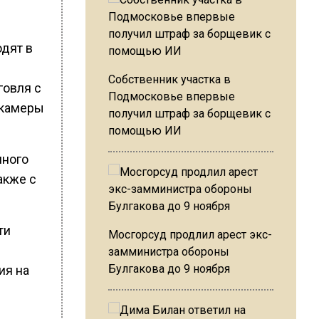
одят в
Собственник участка в
говля с
Подмосковье впервые
 камеры
получил штраф за борщевик с
помощью ИИ
нного
акже с
ти
Мосгорсуд продлил арест экс-
ы
замминистра обороны
Булгакова до 9 ноября
ия на