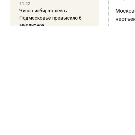
11:42
Число избирателей в
Московск
Подмосковье превысило 6
неотъем
миллионов
ежеднев
популяр
11:15
Саратовский депутат Калинин
Ранее В
призвал к совести
граждан
ветеранское сообщество
Польши
БОЛЬШЕ А
ВИДЕО В 
10:34
РЕГИОНА".
Пять человек погибли в
результате атаки БПЛА на
ПОДПИСЫВ
Московскую область
НОВОС
21:36
Новости