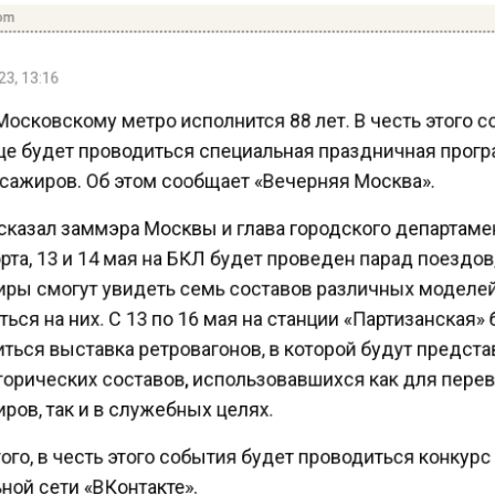
om
3, 13:16
осковскому метро исполнится 88 лет. В честь этого 
це будет проводиться специальная праздничная прог
сажиров. Об этом сообщает «Вечерняя Москва».
сказал заммэра Москвы и глава городского департам
та, 13 и 14 мая на БКЛ будет проведен парад поездов
ры смогут увидеть семь составов различных моделе
ься на них. С 13 по 16 мая на станции «Партизанская»
ться выставка ретровагонов, в которой будут предс
торических составов, использовавшихся как для пере
ов, так и в служебных целях.
го, в честь этого события будет проводиться конкурс
ой сети «ВКонтакте».