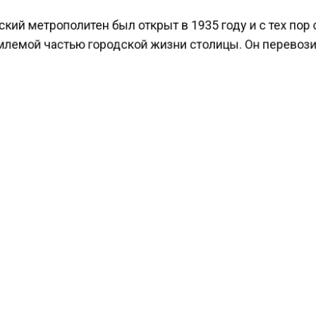
ий метрополитен был открыт в 1935 году и с тех пор
лемой частью городской жизни столицы. Он перевоз
но миллионы пассажиров и является одним из самы
ных и удобных видов транспорта в Москве.
ести Московского региона
сообщали
, что власти хотя
ам возможность скрывать данные о своем банкротст
КТУАЛЬНЫХ НОВОСТЕЙ И ЭКСКЛЮЗИВНЫХ
ПОДПИ
ТЕЛЕГРАМ-КАНАЛЕ "ВЕСТИ МОСКОВСКОГО
АЙТЕСЬ НА МОСРЕГИОН:
ТИ
ДЗЕН
ТЕЛЕГРАМ
 СМИ2