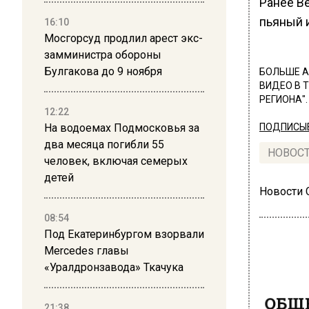
Ранее В
пьяный 
16:10
Мосгорсуд продлил арест экс-
замминистра обороны
Булгакова до 9 ноября
БОЛЬШЕ А
ВИДЕО В 
РЕГИОНА".
12:22
На водоемах Подмосковья за
ПОДПИСЫВ
два месяца погибли 55
НОВОС
человек, включая семерых
детей
Новости
08:54
Под Екатеринбургом взорвали
Mercedes главы
«Уралдронзавода» Ткачука
ОБЩЕ
21:38