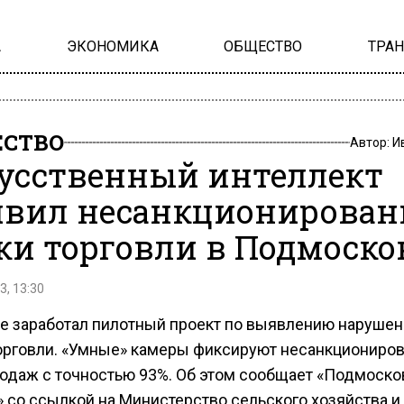
А
ЭКОНОМИКА
ОБЩЕСТВО
ТРА
СТВО
Автор:
И
усственный интеллект
вил несанкционирова
ки торговли в Подмоско
3, 13:30
не заработал пилотный проект по выявлению нарушен
орговли. «Умные» камеры фиксируют несанкциониро
родаж с точностью 93%. Об этом сообщает «Подмоско
» со ссылкой на Министерство сельского хозяйства и