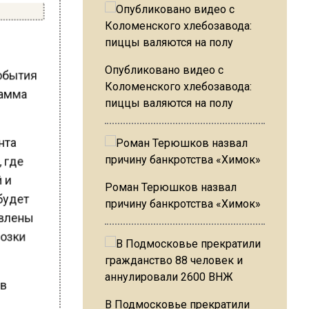
Опубликовано видео с
события
Коломенского хлебозавода:
рамма
пиццы валяются на полу
ента
, где
й и
Роман Терюшков назвал
 будет
причину банкротства «Химок»
тавлены
возки
 в
В Подмосковье прекратили