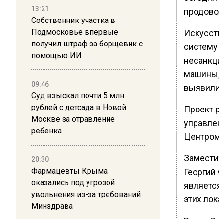
13:21
продово
Собственник участка в
Подмосковье впервые
Искусст
получил штраф за борщевик с
систему
помощью ИИ
несанкц
машины,
09:46
выявили
Суд взыскал почти 5 млн
рублей с детсада в Новой
Проект 
Москве за отравление
управлен
ребенка
Центром
Замести
20:30
Фармацевты Крыма
Георгий
оказались под угрозой
являетс
увольнения из-за требований
этих лок
Минздрава