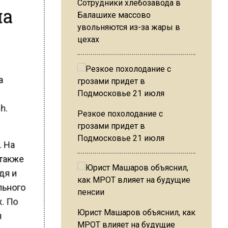
Сотрудники хлебозавода в
на
Балашихе массово
увольняются из-за жары в
цехах
а
h.
Резкое похолодание с
грозами придет в
Подмосковье 21 июля
. На
 также
дя и
льного
. По
Юрист Машаров объяснил, как
я
МРОТ влияет на будущие