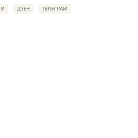
ТИ
ДЗЕН
ТЕЛЕГРАМ
 СМИ2
ИЯ
Автор:
Але
h: В Крыму в районе
езной дороги обнаруже
ада диверсантов
3, 08:44
знодорожных путях в Крыму была обнаружена засад