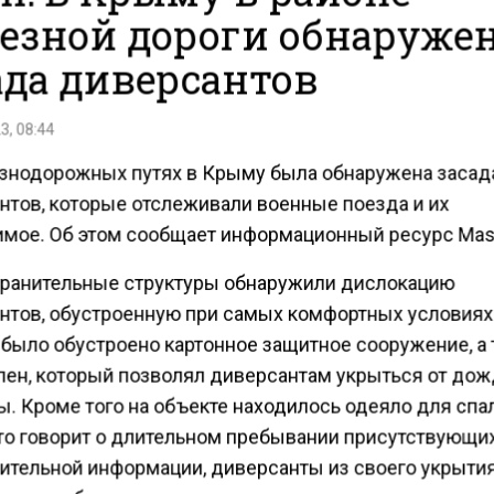
езной дороги обнаруже
ада диверсантов
3, 08:44
знодорожных путях в Крыму была обнаружена засад
нтов, которые отслеживали военные поезда и их
мое. Об этом сообщает информационный ресурс Mas
ранительные структуры обнаружили дислокацию
нтов, обустроенную при самых комфортных условиях
 было обустроено картонное защитное сооружение, а
лен, который позволял диверсантам укрыться от дож
ы. Кроме того на объекте находилось одеяло для спа
что говорит о длительном пребывании присутствующих
ительной информации, диверсанты из своего укрыти