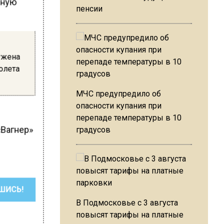
нную
пенсии
ужена
толета
МЧС предупредило об
опасности купания при
перепаде температуры в 10
«Вагнер»
градусов
ШИСЬ!
В Подмосковье с 3 августа
повысят тарифы на платные