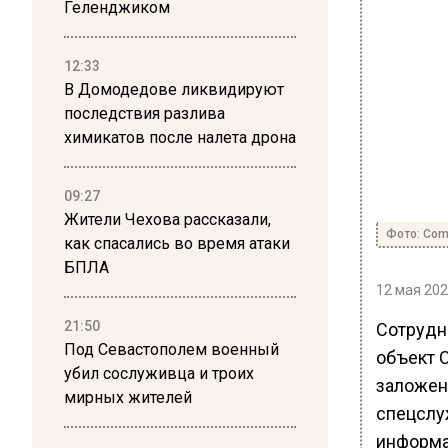
Геленджиком
12:33
В Домодедове ликвидируют
последствия разлива
химикатов после налета дрона
09:27
Жители Чехова рассказали,
Фото: Comm
как спасались во время атаки
БПЛА
12 мая 202
21:50
Сотрудн
Под Севастополем военный
объект 
убил сослуживца и троих
заложен
мирных жителей
спецслу
информа