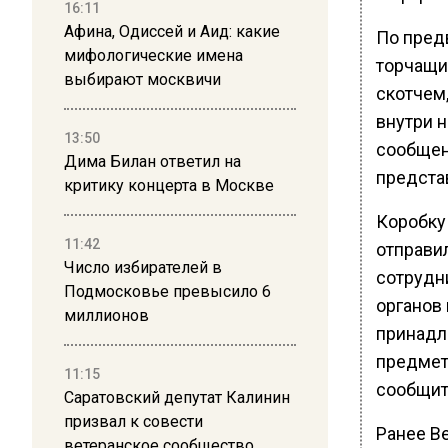
16:11
Афина, Одиссей и Аид: какие
По пред
мифологические имена
торчащи
выбирают москвичи
скотчем
внутри н
13:50
сообщен
Дима Билан ответил на
предста
критику концерта в Москве
Коробку
11:42
отправил
Число избирателей в
сотрудн
Подмосковье превысило 6
органов
миллионов
принадл
предмет 
11:15
сообщит
Саратовский депутат Калинин
призвал к совести
Ранее В
ветеранское сообщество