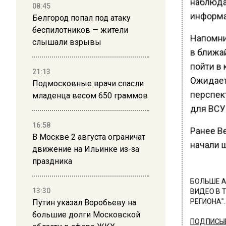
наблюда
08:45
информа
Белгород попал под атаку
беспилотников — жители
Напомни
слышали взрывы
в ближа
пойти в 
21:13
Ожидает
Подмосковные врачи спасли
перспек
младенца весом 650 граммов
для ВСУ
16:58
Ранее В
В Москве 2 августа ограничат
начали 
движение на Ильинке из-за
праздника
БОЛЬШЕ А
13:30
ВИДЕО В 
Путин указал Воробьеву на
РЕГИОНА".
большие долги Московской
ПОДПИСЫВ