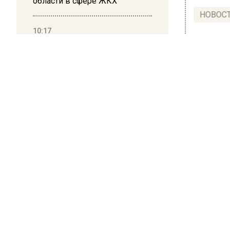
области в сфере ЖКХ
НОВОС
10:17
Суд в Москве арестовал
Новости
миллиардера Кустова и
гендиректора «Эфко»
РОСС
Mas
жел
зас
12 мая 202
На желе