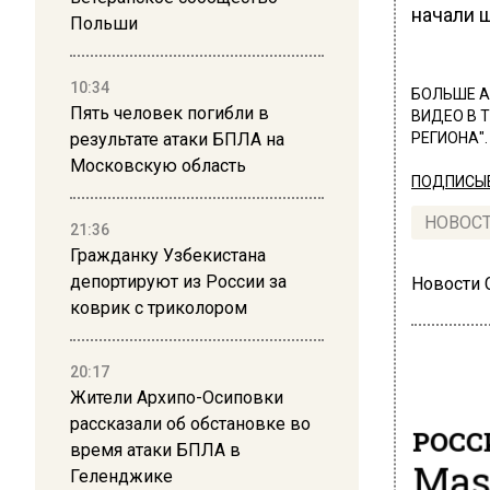
начали 
Польши
10:34
БОЛЬШЕ А
Пять человек погибли в
ВИДЕО В 
результате атаки БПЛА на
РЕГИОНА".
Московскую область
ПОДПИСЫВ
НОВОС
21:36
Гражданку Узбекистана
депортируют из России за
Новости
коврик с триколором
20:17
Жители Архипо-Осиповки
рассказали об обстановке во
РОСС
время атаки БПЛА в
Mas
Геленджике