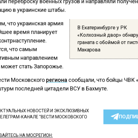
ли переброску военных грузов и направляли получе
цию в украинские штабы.
м, что украинская армия
В Екатеринбурге у РК
йшее время планирует
«Колхозный двор» обнар
контрнаступление.
граната с обоймой от пис
ся, что самым
Макарова
тивным направлением
 может стать Запорожье.
ести Московского
региона
сообщали, что бойцы ЧВК 
штурм последней цитадели ВСУ в Бахмуте.
КТУАЛЬНЫХ НОВОСТЕЙ И ЭКСКЛЮЗИВНЫХ
ПОДПИ
ТЕЛЕГРАМ-КАНАЛЕ "ВЕСТИ МОСКОВСКОГО
АЙТЕСЬ НА МОСРЕГИОН: