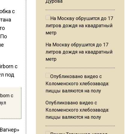
Дурова
обка с
тана
то
 По
не
На Москву обрушится до 17
литров дождя на квадратный
метр
born с
нул
Опубликовано видео с
Коломенского хлебозавода:
пиццы валяются на полу
«Вагнер»