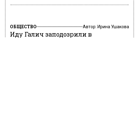
ОБЩЕСТВО
Автор:
Ирина Ушакова
Иду Галич заподозрили в
употреблении опасного препарата
для похудения
12 мая 2023, 18:19
Интернет-пользователи подозревают, что
Ида Галич могла «подсесть» на лекарство
для диабетиков «Оземпик». Оно стало очень
популярным среди звезд, потому что
позволяет похудеть без спортивных нагрузок
и жестких диет. Многие заметили, что Ида,
которая все время боролась с лишним
весом, резко похудела.