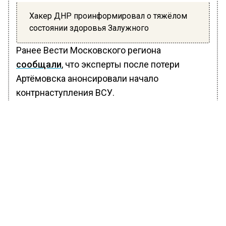
Хакер ДНР проинформировал о тяжёлом
состоянии здоровья Залужного
Ранее Вести Московского региона
сообщали
, что эксперты после потери
Артёмовска анонсировали начало
контрнаступления ВСУ.
БОЛЬШЕ АКТУАЛЬНЫХ НОВОСТЕЙ И ЭКСКЛЮЗИВНЫХ
ВИДЕО В ТЕЛЕГРАМ-КАНАЛЕ "ВЕСТИ МОСКОВСКОГО
РЕГИОНА".
ПОДПИШИСЬ!
ПОДПИСЫВАЙТЕСЬ НА МОСРЕГИОН:
НОВОСТИ
ДЗЕН
ТЕЛЕГРАМ