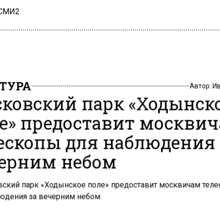
 СМИ2
ТУРА
Автор:
И
ковский парк «Ходынск
е» предоставит москви
ескопы для наблюдения 
ерним небом