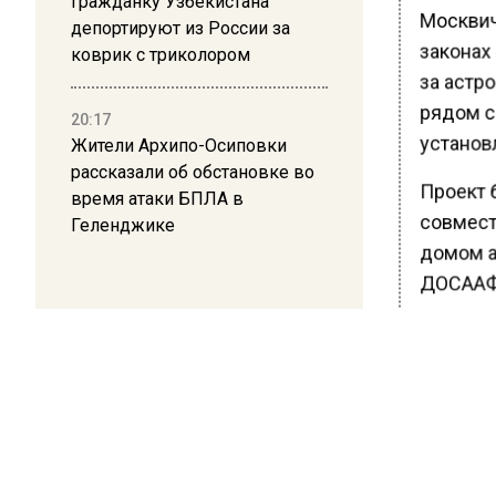
Гражданку Узбекистана
Москвич
депортируют из России за
законах
коврик с триколором
за астр
рядом с
20:17
установ
Жители Архипо-Осиповки
рассказали об обстановке во
Проект 
время атаки БПЛА в
совмест
Геленджике
домом а
ДОСААФ
Эксперт
«Астрон
лекции 
наблюде
Ранее В