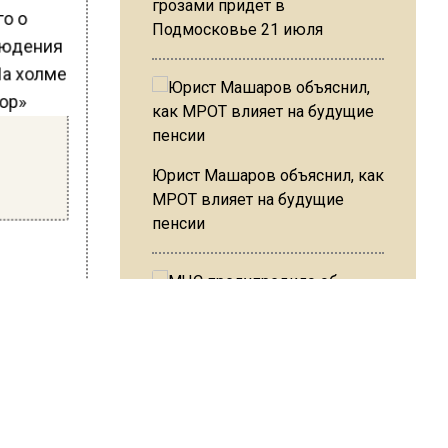
грозами придет в
го о
Подмосковье 21 июля
блюдения
На холме
тор»
Юрист Машаров объяснил, как
МРОТ влияет на будущие
пенсии
очитают
МЧС предупредило об
опасности купания при
ассказал
перепаде температуры в 10