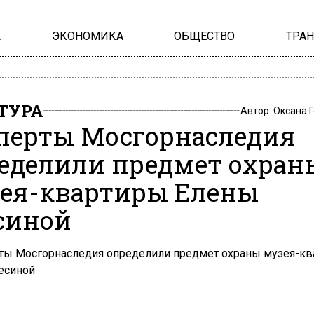
А
ЭКОНОМИКА
ОБЩЕСТВО
ТРА
ТУРА
Автор:
Оксана 
перты Мосгорнаследия
еделили предмет охран
ея-квартиры Елены
синой