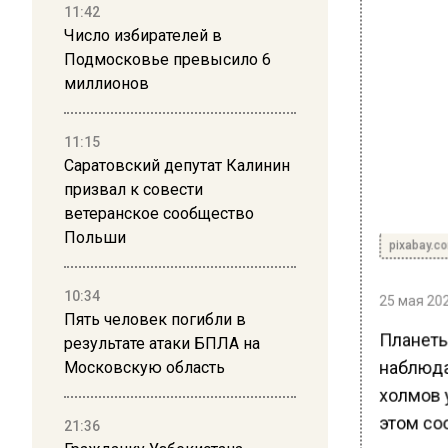
11:42
Число избирателей в
Подмосковье превысило 6
миллионов
11:15
Саратовский депутат Калинин
призвал к совести
ветеранское сообщество
Польши
pixabay.c
10:34
25 мая 202
Пять человек погибли в
Планеты
результате атаки БПЛА на
наблюда
Московскую область
холмов у
этом со
21:36