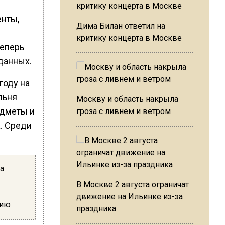
енты,
Дима Билан ответил на
критику концерта в Москве
Теперь
данных.
году на
льня
Москву и область накрыла
едметы и
гроза с ливнем и ветром
а. Среди
а
В Москве 2 августа ограничат
движение на Ильинке из-за
цию
праздника