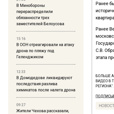
Ранее б
В Минобороны
историче
перераспределили
квартир
обязанности трех
заместителей Белоусова
Ранее В
московс
15:16
Государ
В ООН отреагировали на атаку
С.В. Обр
дрона по пляжу под
Геленджиком
этапа п
12:33
БОЛЬШЕ А
В Домодедове ликвидируют
ВИДЕО В 
последствия разлива
РЕГИОНА".
химикатов после налета дрона
ПОДПИСЫВ
09:27
НОВОС
Жители Чехова рассказали,