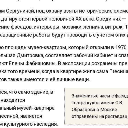
ам Сергуниной, под охрану взяты исторические элем
 датируются первой половиной ХХ века. Среди них —
ние фасадов, интерьеры, мозаики, лепнина, витраж. 
таврационные работы будут проводить с учетом этих 
ю площадь музея-квартиры, который открыли в 1970 
ольшая Дмитровка, составляет рабочий кабинет и спа
яют Елены Фабиановны. В экспозиции сохранены пр
ка того времени, когда в квартире жила сама Гнесин
тов также имеются и её личные вещи.
ся, что само здание, в
Знаменитые часы с фасад
 находится
Театра кукол имени С.В.
льный музей-квартира
Образцова в Москве
несиной, является
отправлены на реставра
м культурного наследия.