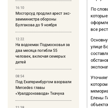
16:10
По слов
Мосгорсуд продлил арест экс-
которые
замминистра обороны
оформле
Булгакова до 9 ноября
все рес
12:22
Основну
На водоемах Подмосковья за
улице Б
два месяца погибли 55
составл
человек, включая семерых
обстанов
детей
экспона
08:54
Уточняет
Под Екатеринбургом взорвали
котором
Mercedes главы
мемориа
«Уралдронзавода» Ткачука
Елены Г
объекто
21:38