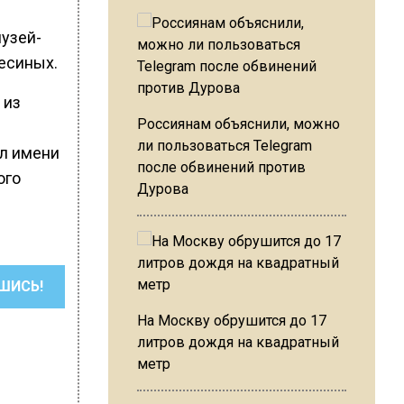
музей-
есиных.
 из
Россиянам объяснили, можно
ли пользоваться Telegram
ол имени
после обвинений против
ого
Дурова
ШИСЬ!
На Москву обрушится до 17
литров дождя на квадратный
метр