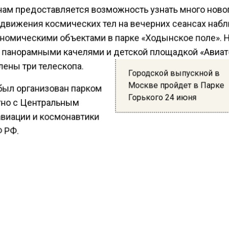
ам предоставляется возможность узнать много ново
 движения космических тел на вечерних сеансах на
ономическими объектами в парке «Ходынское поле». 
 панорамными качелями и детской площадкой «Авиа
лены три телескопа.
Городской выпускной в
Москве пройдет в Парке
был организован парком
Горького 24 июня
но с Центральным
виации и космонавтики
 РФ.
ы из международной общественной организации
омо-геодезическое объединение» для желающих пр
о законах движения космических тел, инструментах
ния за ними и многом другом.
ести Московского региона
сообщали
, что Собянин р