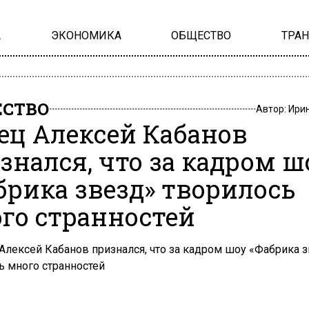
А
ЭКОНОМИКА
ОБЩЕСТВО
ТРА
СТВО
Автор:
Ири
ец Алексей Кабанов
знался, что за кадром ш
брика звезд» творилось
го странностей