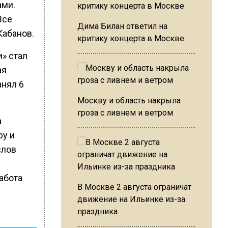
ами.
Все
Дима Билан ответил на
Кабанов.
критику концерта в Москве
и» стал
ая
анял 6
Москву и область накрыла
гроза с ливнем и ветром
а
ру и
слов
абота
В Москве 2 августа ограничат
движение на Ильинке из-за
праздника