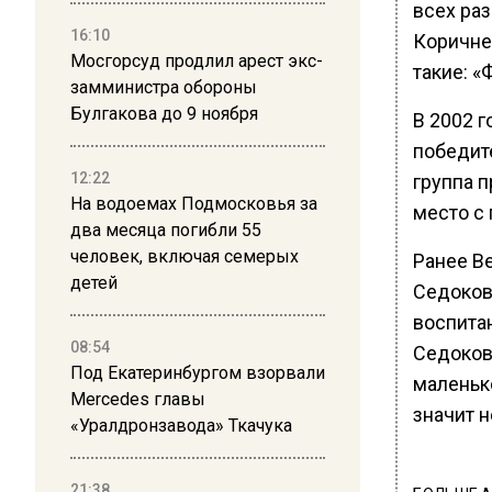
всех ра
16:10
Коричнев
Мосгорсуд продлил арест экс-
такие: «
замминистра обороны
Булгакова до 9 ноября
В 2002 г
победит
12:22
группа п
На водоемах Подмосковья за
место с 
два месяца погибли 55
человек, включая семерых
Ранее В
детей
Седокова
воспитан
08:54
Седоков
Под Екатеринбургом взорвали
маленько
Mercedes главы
значит н
«Уралдронзавода» Ткачука
21:38