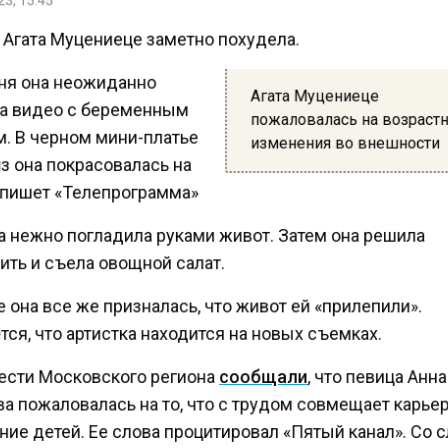
 Агата Муцениеце заметно похудела.
ня она неожиданно
Агата Муцениеце
а видео с беременным
пожаловалась на возрас
. В черном мини-платье
изменения во внешности
з она покрасовалась на
 пишет «Телепрограмма»
а нежно погладила руками живот. Затем она решила
ть и съела овощной салат.
она все же призналась, что живот ей «прилепили».
ся, что артистка находится на новых съемках.
ести Московского региона
сообщали
, что певица Анн
 пожаловалась на то, что с трудом совмещает карье
ие детей. Ее слова процитировал «Пятый канал». Со 