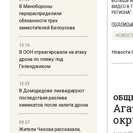
БОЛЬШЕ А
В Минобороны
ВИДЕО В 
РЕГИОНА".
перераспределили
обязанности трех
ПОДПИСЫВ
заместителей Белоусова
НОВОС
15:16
В ООН отреагировали на атаку
Новости
дрона по пляжу под
Геленджиком
12:33
В Домодедове ликвидируют
ОБЩЕ
последствия разлива
Ага
химикатов после налета дрона
окр
09:27
Жители Чехова рассказали,
1 июня 202