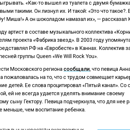
зыгрывать. «Как-то вышел из туалета с двумя бумажк
ыми такими. Он лизнул их. И такой: «Это что такое?. 
Фу! Миша!» А он шоколадом намазал их», — рассказал 
оду артист в составе музыкального коллектива «Корн
елям проекта «Фабрика звезд». В 2003 году упомянут
редставлял РФ на «Евробесте» в Каннах. Коллектив з
песней группы Queen «We Will Rock You».
ести Московского региона
сообщали
, что певица Анн
 пожаловалась на то, что с трудом совмещает карье
ие детей. Ее слова процитировал «Пятый канал». Со 
ой, ей не всегда удается уделять внимание своему
му сыну Гектору. Певица подчеркнула, что для нее р
е меньше, чем воспитание ребенка.