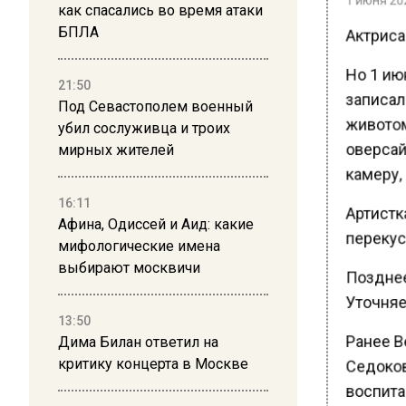
как спасались во время атаки
Актриса
БПЛА
Но 1 ию
21:50
записал
Под Севастополем военный
животом
убил сослуживца и троих
оверсай
мирных жителей
камеру,
16:11
Артистк
Афина, Одиссей и Аид: какие
перекуси
мифологические имена
выбирают москвичи
Позднее 
Уточняет
13:50
Ранее В
Дима Билан ответил на
критику концерта в Москве
Седокова
воспитан