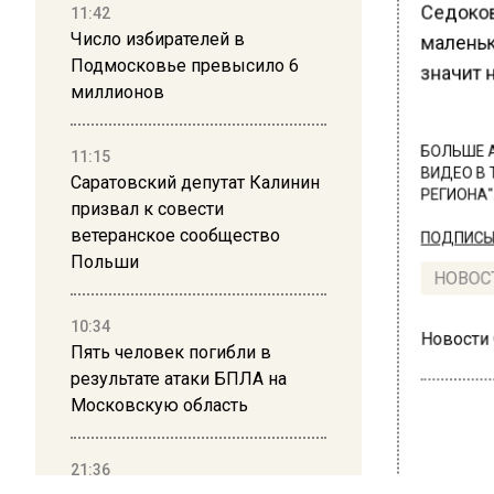
Седоков
11:42
Число избирателей в
маленько
Подмосковье превысило 6
значит н
миллионов
БОЛЬШЕ А
11:15
ВИДЕО В 
Саратовский депутат Калинин
РЕГИОНА".
призвал к совести
ветеранское сообщество
ПОДПИСЫВ
Польши
НОВОС
10:34
Новости
Пять человек погибли в
результате атаки БПЛА на
Московскую область
21:36