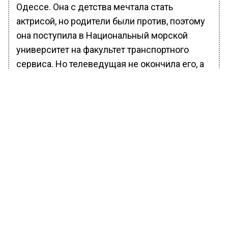
Одессе. Она с детства мечтала стать
актрисой, но родители были против, поэтому
она поступила в Национальный морской
университет на факультет транспортного
сервиса. Но телеведущая не окончила его, а
поехала в Киев, где поступила в театральный
вуз.
БОЛЬШЕ АКТУАЛЬНЫХ НОВОСТЕЙ И ЭКСКЛЮЗИВНЫХ
ВИДЕО В ТЕЛЕГРАМ-КАНАЛЕ "ВЕСТИ МОСКОВСКОГО
РЕГИОНА".
ПОДПИШИСЬ!
ПОДПИСЫВАЙТЕСЬ НА МОСРЕГИОН:
НОВОСТИ
ДЗЕН
ТЕЛЕГРАМ