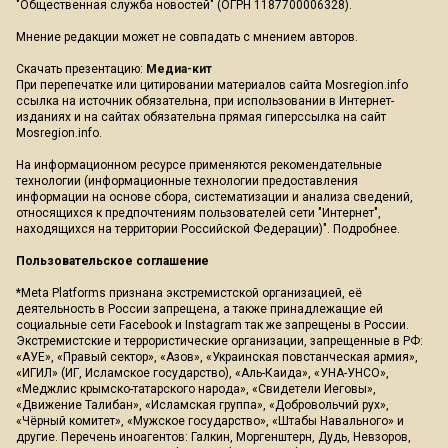
"Общественная служба новостей" (ОГРН 1187700006328).
Мнение редакции может не совпадать с мнением авторов.
Скачать презентацию:
Медиа-кит
При перепечатке или цитировании материалов сайта Mosregion.info
ссылка на источник обязательна, при использовании в Интернет-
изданиях и на сайтах обязательна прямая гиперссылка на сайт
Mosregion.info.
На информационном ресурсе применяются рекомендательные
технологии (информационные технологии предоставления
информации на основе сбора, систематизации и анализа сведений,
относящихся к предпочтениям пользователей сети "Интернет",
находящихся на территории Российской Федерации)".
Подробнее
.
Пользовательское соглашение
*Meta Platforms признана экстремистской организацией, её
деятельность в России запрещена, а также принадлежащие ей
социальные сети Facebook и Instagram так же запрещены в России.
Экстремистские и террористические организации, запрещенные в РФ:
«АУЕ», «Правый сектор», «Азов», «Украинская повстанческая армия»,
«ИГИЛ» (ИГ, Исламское государство), «Аль-Каида», «УНА-УНСО»,
«Меджлис крымско-татарского народа», «Свидетели Иеговы»,
«Движение Талибан», «Исламская группа», «Добровольчий рух»,
«Чёрный комитет», «Мужское государство», «Штабы Навального» и
другие. Перечень иноагентов: Галкин, Моргенштерн, Дудь, Невзоров,