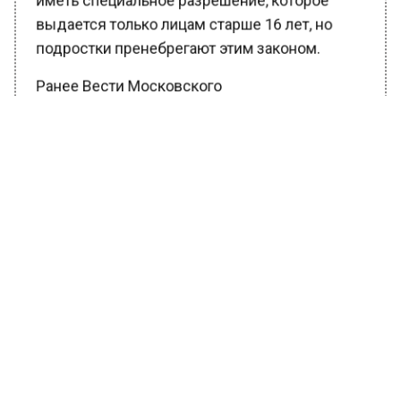
иметь специальное разрешение, которое
выдается только лицам старше 16 лет, но
подростки пренебрегают этим законом.
Ранее Вести Московского
региона
сообщали
, что в Москве трое
молодых людей получили по 7 лет колонии
за изнасилование 13-летней девочки.
БОЛЬШЕ АКТУАЛЬНЫХ НОВОСТЕЙ И ЭКСКЛЮЗИВНЫХ
ВИДЕО В ТЕЛЕГРАМ-КАНАЛЕ "ВЕСТИ МОСКОВСКОГО
РЕГИОНА".
ПОДПИШИСЬ!
ПОДПИСЫВАЙТЕСЬ НА МОСРЕГИОН:
НОВОСТИ
ДЗЕН
ТЕЛЕГРАМ