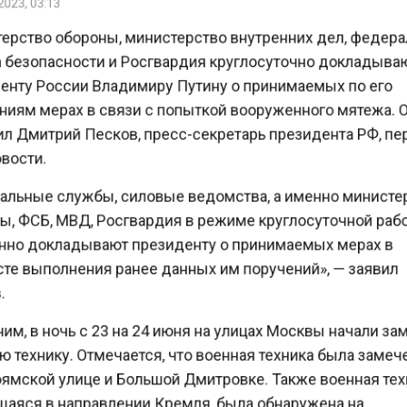
рство обороны, министерство внутренних дел, феде
безопасности и Росгвардия круглосуточно докладыв
нту России Владимиру Путину о принимаемых по его
иям мерах в связи с попыткой вооруженного мятежа.
 Дмитрий Песков, пресс-секретарь президента РФ, п
ости.
льные службы, силовые ведомства, а именно минист
, ФСБ, МВД, Росгвардия в режиме круглосуточной ра
но докладывают президенту о принимаемых мерах в
те выполнения ранее данных им поручений», — заяви
, в ночь с 23 на 24 июня на улицах Москвы начали з
технику. Отмечается, что военная техника была заме
мской улице и Большой Дмитровке. Также военная те