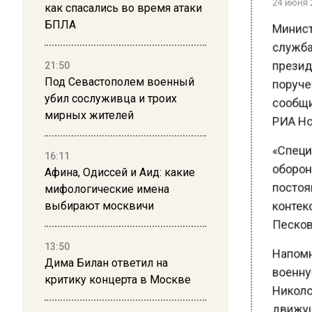
как спасались во время атаки
Министе
БПЛА
служба 
президе
21:50
поручен
Под Севастополем военный
убил сослуживца и троих
сообщил
мирных жителей
РИА Нов
«Специа
16:11
обороны
Афина, Одиссей и Аид: какие
постоян
мифологические имена
выбирают москвичи
контекс
Песков.
13:50
Напомним
Дима Билан ответил на
военную 
критику концерта в Москве
Николоя