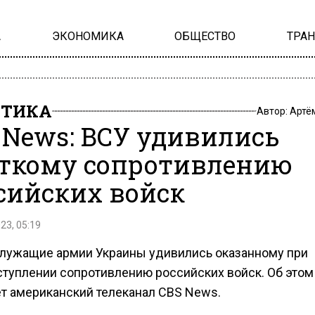
А
ЭКОНОМИКА
ОБЩЕСТВО
ТРА
ИТИКА
Автор:
Артё
 News: ВСУ удивились
ткому сопротивлению
сийских войск
23, 05:19
лужащие армии Украины удивились оказанному при
ступлении сопротивлению российских войск. Об этом
т американский телеканал CBS News.