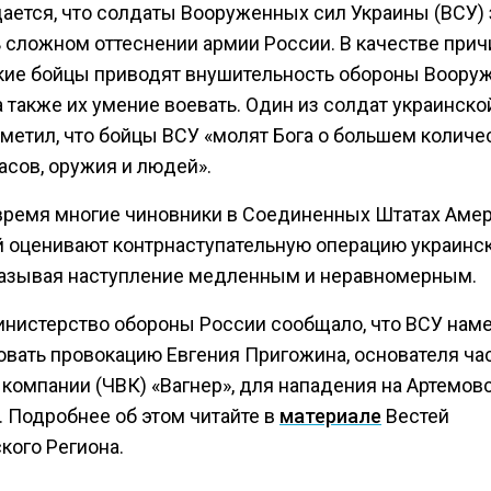
ается, что солдаты Вооруженных сил Украины (ВСУ)
ь сложном оттеснении армии России. В качестве прич
кие бойцы приводят внушительность обороны Воору
а также их умение воевать. Один из солдат украинск
тметил, что бойцы ВСУ «молят Бога о большем количе
асов, оружия и людей».
 время многие чиновники в Соединенных Штатах Амер
й оценивают контрнаступательную операцию украинс
называя наступление медленным и неравномерным.
инистерство обороны России сообщало, что ВСУ нам
овать провокацию Евгения Пригожина, основателя ча
 компании (ЧВК) «Вагнер», для нападения на Артемов
. Подробнее об этом читайте в
материале
Вестей
кого Региона.