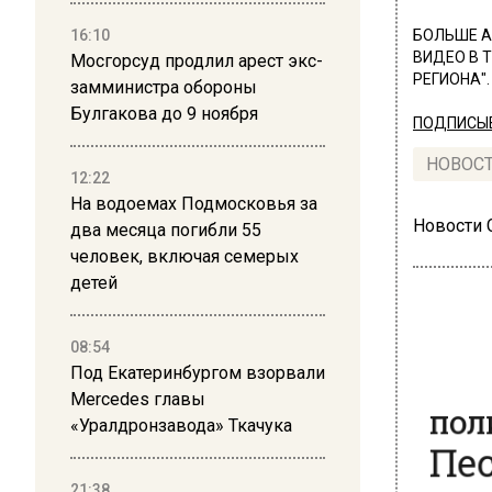
16:10
БОЛЬШЕ А
ВИДЕО В 
Мосгорсуд продлил арест экс-
РЕГИОНА".
замминистра обороны
Булгакова до 9 ноября
ПОДПИСЫВ
НОВОС
12:22
На водоемах Подмосковья за
Новости
два месяца погибли 55
человек, включая семерых
детей
08:54
Под Екатеринбургом взорвали
ПОЛ
Mercedes главы
Пес
«Уралдронзавода» Ткачука
док
21:38