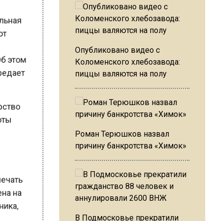
ральная
ают
Опубликовано видео с
 Об этом
Коломенского хлебозавода:
ередает
пиццы валяются на полу
ерство
боты
Роман Терюшков назвал
причину банкротства «Химок»
л
амечать
чена на
хника,
В Подмосковье прекратили