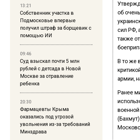
Утвержд
13:21
об очен
Собственник участка в
Подмосковье впервые
украинс
получил штраф за борщевик с
сил РФ, 
помощью ИИ
также о
боеприп
09:46
В то же
Суд взыскал почти 5 млн
рублей с детсада в Новой
критико
Москве за отравление
армии, 
ребенка
Ранее м
использ
20:30
Фармацевты Крыма
военной
оказались под угрозой
(Бахмут)
увольнения из-за требований
Московс
Минздрава