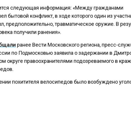
тся следующая информация: «Между гражданами
л бытовой конфликт, в ходе которого один из участ
л, предположительно, травматическое оружие. В рез
овека получили ранения».
бщали
ранее Вести Московского региона, пресс-служ
сии по Подмосковью заявила о задержании в Дмит
ом округе правоохранителями подозреваемого в кра
едов.
ении похитителя велосипедов было возбуждено угол
статье 158 УК РФ («Кража»). Отмечается, что общая 
ного ущерба составляет более тридцати тысяч рубле
стало известно о том, что в Шереметьево был обнар
мошенничества
, который был организован сотрудниц
та Ириной Ш.