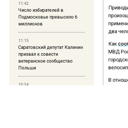
11:42
Приводи
Число избирателей в
произоше
Подмосковье превысило 6
примени
миллионов
два чел
11:15
Как
соо
Саратовский депутат Калинин
МВД Рос
призвал к совести
городск
ветеранское сообщество
велосип
Польши
В отнош
10:34
дело по 
Пять человек погибли в
нанесен
результате атаки БПЛА на
Московскую область
Прежде 
случай
21:36
аэропор