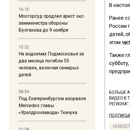
В насто
16:10
Мосгорсуд продлил арест экс-
Ранее с
замминистра обороны
России 
Булгакова до 9 ноября
детей, 
этом
чи
12:22
На водоемах Подмосковья за
Также г
два месяца погибли 55
субботу
человек, включая семерых
предпри
детей
08:54
БОЛЬШЕ А
Под Екатеринбургом взорвали
ВИДЕО В 
РЕГИОНА".
Mercedes главы
«Уралдронзавода» Ткачука
ПОДПИСЫВ
НОВОС
21:38