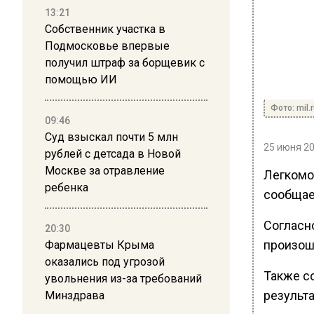
13:21
Собственник участка в
Подмосковье впервые
получил штраф за борщевик с
помощью ИИ
Фото: mil.
09:46
Суд взыскал почти 5 млн
25 июня 20
рублей с детсада в Новой
Москве за отравление
Легкомо
ребенка
сообщает
Согласн
20:30
произош
Фармацевты Крыма
оказались под угрозой
Также со
увольнения из-за требований
результа
Минздрава