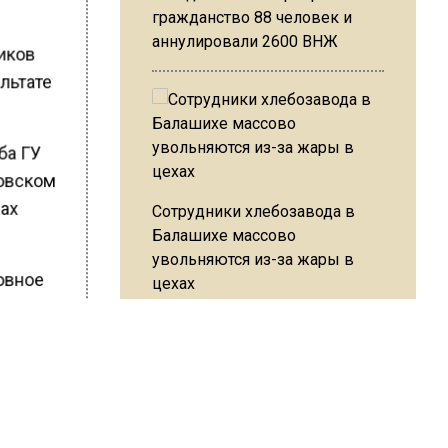
гражданство 88 человек и
аннулировали 2600 ВНЖ
ников
ультате
ба ГУ
ровском
жах
Сотрудники хлебозавода в
Балашихе массово
увольняются из-за жары в
овное
цехах
сумма
й.
ужен
ей
Резкое похолодание с