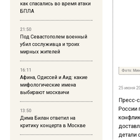
как спасались во время атаки
БПЛА
21:50
Под Севастополем военный
убил сослуживца и троих
мирных жителей
Фото: Мин
16:11
Афина, Одиссей и Аид: какие
мифологические имена
25 июня 20
выбирают москвичи
Пресс-с
России п
13:50
конфлик
Дима Билан ответил на
доставл
критику концерта в Москве
детали 