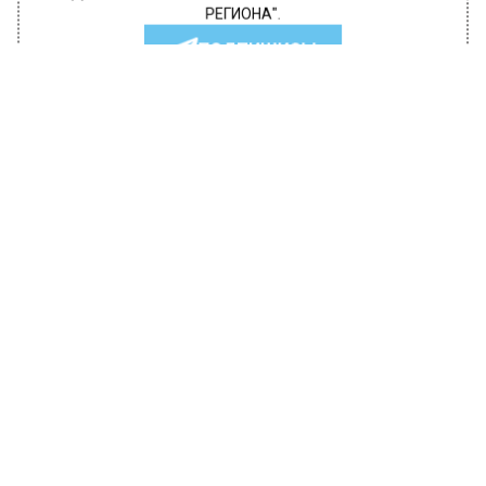
РЕГИОНА".
ПОДПИШИСЬ!
ПОДПИСЫВАЙТЕСЬ НА МОСРЕГИОН:
НОВОСТИ
ДЗЕН
ТЕЛЕГРАМ
Новости СМИ2
ТРАНСПОРТ
Автор:
Ольга Суханова
Минтранс Подмосковья: Движение
по мосту через Оку на трассе М-4
«Дон» восстановлено