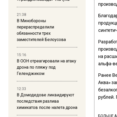
производ
21:38
Благода
В Минобороны
продукц
перераспределили
синтетич
обязанности трех
заместителей Белоусова
Разрабо
произво
15:16
на расш
В ООН отреагировали на атаку
альфа-в
дрона по пляжу под
Геленджиком
Ранее В
Аква» з
12:33
безалко
В Домодедове ликвидируют
рублей. 
последствия разлива
химикатов после налета дрона
БОЛЬШЕ А