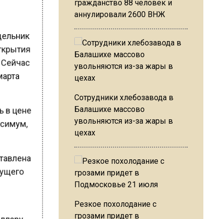
гражданство 88 человек и
аннулировали 2600 ВНЖ
едельник
открытия
. Сейчас
 марта
Сотрудники хлебозавода в
ь в цене
Балашихе массово
увольняются из-за жары в
ксимум,
цехах
ставлена
екущего
Резкое похолодание с
грозами придет в