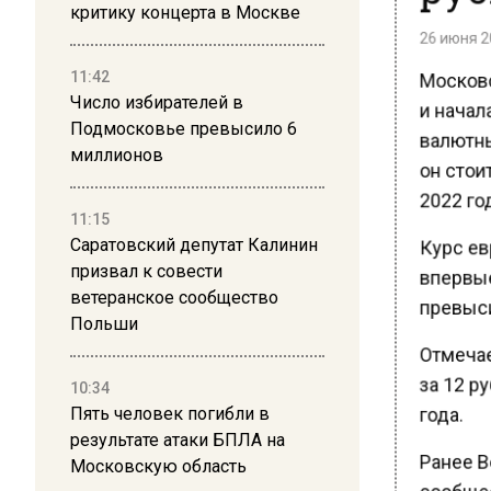
критику концерта в Москве
26 июня 20
Московс
11:42
и начал
Число избирателей в
Подмосковье превысило 6
валютны
миллионов
он стоит
2022 го
11:15
Курс ев
Саратовский депутат Калинин
призвал к совести
впервые
ветеранское сообщество
превысив
Польши
Отмечае
за 12 р
10:34
года.
Пять человек погибли в
результате атаки БПЛА на
Ранее В
Московскую область