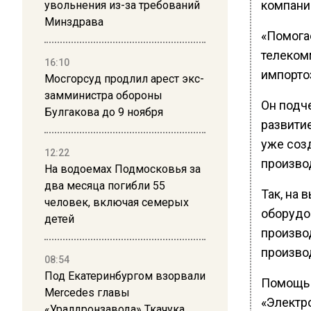
компани
увольнения из-за требований
Минздрава
«Помога
телеком
16:10
импорто
Мосгорсуд продлил арест экс-
замминистра обороны
Он подче
Булгакова до 9 ноября
развити
уже соз
12:22
произво
На водоемах Подмосковья за
два месяца погибли 55
Так, на
человек, включая семерых
оборудо
детей
произво
произво
08:54
Под Екатеринбургом взорвали
Помощь 
Mercedes главы
«Электр
«Уралдронзавода» Ткачука