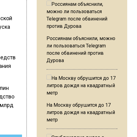
нской
уска
Россиянам объяснили, можно
ли пользоваться Telegram
после обвинений против
редств
Дурова
ания
Клин
дство
 млрд
На Москву обрушится до 17
литров дождя на квадратный
метр