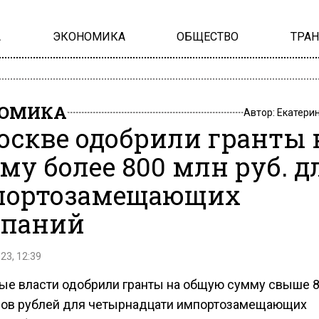
А
ЭКОНОМИКА
ОБЩЕСТВО
ТРА
НОМИКА
Автор:
Екатери
оскве одобрили гранты 
му более 800 млн руб. д
портозамещающих
паний
23, 12:39
ые власти одобрили гранты на общую сумму свыше 
ов рублей для четырнадцати импортозамещающих