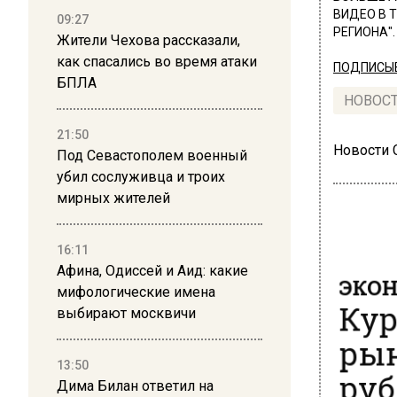
ВИДЕО В 
09:27
РЕГИОНА".
Жители Чехова рассказали,
как спасались во время атаки
ПОДПИСЫВ
БПЛА
НОВОС
21:50
Новости
Под Севастополем военный
убил сослуживца и троих
мирных жителей
16:11
Афина, Одиссей и Аид: какие
ЭКО
мифологические имена
Кур
выбирают москвичи
рын
13:50
руб
Дима Билан ответил на