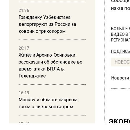
сообщес
из-за п
21:36
Гражданку Узбекистана
депортируют из России за
БОЛЬШЕ А
коврик с триколором
ВИДЕО В 
РЕГИОНА".
20:17
ПОДПИСЫВ
Жители Архипо-Осиповки
рассказали об обстановке во
НОВОС
время атаки БПЛА в
Геленджике
Новости
16:19
Москву и область накрыла
гроза с ливнем и ветром
ЭКО
12:24