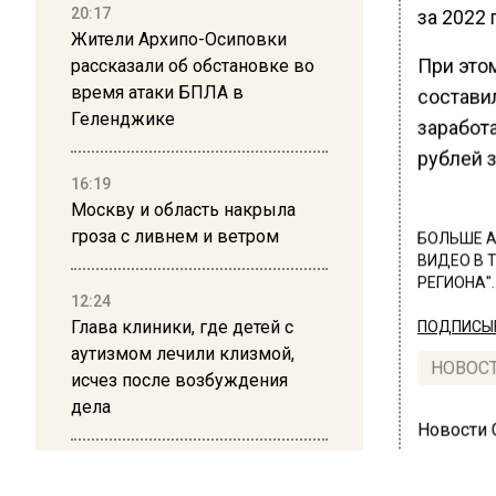
20:17
за 2022 
Жители Архипо-Осиповки
При этом
рассказали об обстановке во
время атаки БПЛА в
состави
Геленджике
заработ
рублей з
16:19
Москву и область накрыла
гроза с ливнем и ветром
БОЛЬШЕ А
ВИДЕО В 
РЕГИОНА".
12:24
Глава клиники, где детей с
ПОДПИСЫВ
аутизмом лечили клизмой,
НОВОС
исчез после возбуждения
дела
Новости
12:15