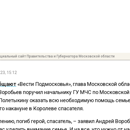
циальный сайт Правительства и Губернатора Московской области
23, 15:12
бщают
«Вести Подмосковья», глава Московской обла
Воробьев поручил начальнику ГУ МЧС по Московской
Полетыкину оказать всю необходимую помощь семь
го накануне в Королеве спасателя.
ению, погиб герой, спасатель, – заявил Андрей Вороб
с уделить внимание семье. И на все, что нужно от на