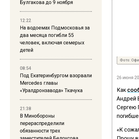
Булгакова до 9 ноября
12:22
На водоемах Подмосковья за
два месяца погибли 55
человек, включая семерых
детей
Фото: Офи
08:54
Под Екатеринбургом взорвали
26 июня 20
Mercedes главы
Как
соо
«Уралдронзавода» Ткачука
Андрей 
Сергею 
21:38
погибше
В Минобороны
перераспределили
«К сожал
обязанности трех
Прошу ва
заместителей Белоусова