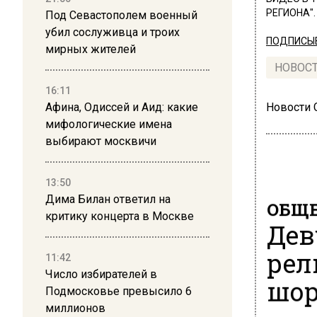
РЕГИОНА".
Под Севастополем военный
убил сослуживца и троих
ПОДПИСЫВ
мирных жителей
НОВОС
16:11
Афина, Одиссей и Аид: какие
Новости
мифологические имена
выбирают москвичи
13:50
Дима Билан ответил на
ОБЩЕ
критику концерта в Москве
Дев
рел
11:42
Число избирателей в
шор
Подмосковье превысило 6
миллионов