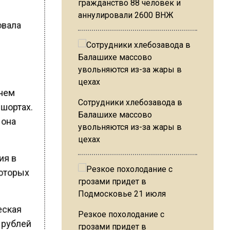
гражданство 88 человек и
аннулировали 2600 ВНЖ
овала
шнем
Сотрудники хлебозавода в
 шортах.
Балашихе массово
 она
увольняются из-за жары в
цехах
ия в
которых
еская
Резкое похолодание с
 рублей
грозами придет в