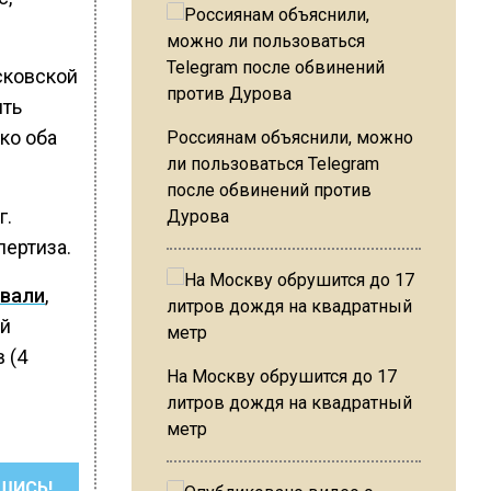
сковской
ить
ко оба
Россиянам объяснили, можно
ли пользоваться Telegram
после обвинений против
г.
Дурова
ертиза.
вали
,
ой
 (4
На Москву обрушится до 17
литров дождя на квадратный
метр
ШИСЬ!