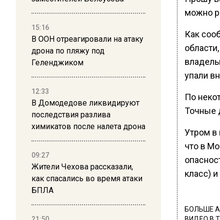
можно р
15:16
Как соо
В ООН отреагировали на атаку
области,
дрона по пляжу под
владельц
Геленджиком
упали вн
12:33
По неко
В Домодедове ликвидируют
Точные 
последствия разлива
химикатов после налета дрона
Утром в
что в М
09:27
опаснос
Жители Чехова рассказали,
класс) и
как спасались во время атаки
БПЛА
БОЛЬШЕ А
21:50
ВИДЕО В 