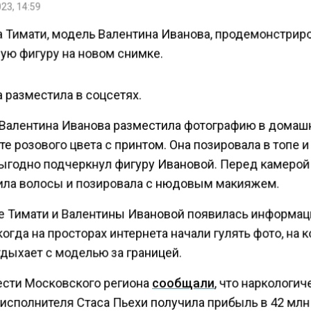
23, 14:59
 Тимати, модель Валентина Иванова, продемонстрир
ую фигуру на новом снимке.
 разместила в соцсетях.
Валентина Иванова разместила фотографию в дома
е розового цвета с принтом. Она позировала в топе и
ыгодно подчеркнул фигуру Ивановой. Перед камерой
ила волосы и позировала с нюдовым макияжем.
е Тимати и Валентины Ивановой появилась информац
когда на просторах интернета начали гулять фото, на 
тдыхает с моделью за границей.
ести Московского региона
сообщали
, что наркологич
 исполнителя Стаса Пьехи получила прибыль в 42 млн