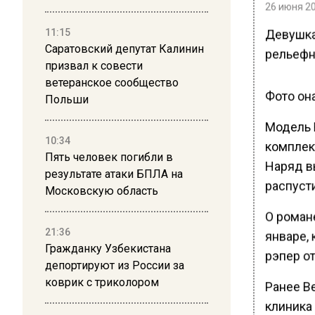
26 июня 20
Девушка
11:15
Саратовский депутат Калинин
рельефн
призвал к совести
ветеранское сообщество
Фото она
Польши
Модель 
10:34
комплект
Пять человек погибли в
Наряд в
результате атаки БПЛА на
распуст
Московскую область
О роман
21:36
январе, 
Гражданку Узбекистана
рэпер о
депортируют из России за
коврик с триколором
Ранее В
клиника