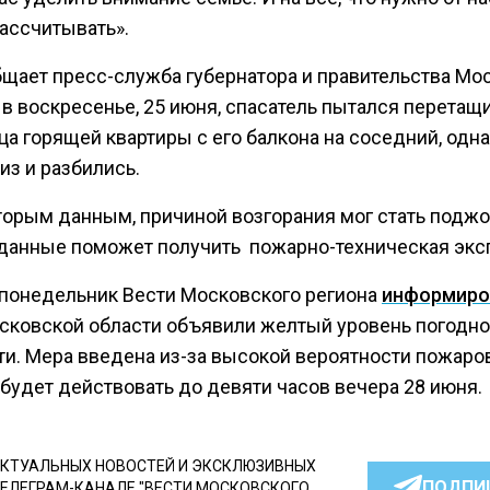
ассчитывать».
бщает пресс-служба губернатора и правительства Мо
 в воскресенье, 25 июня, спасатель пытался перетащ
а горящей квартиры с его балкона на соседний, одна
из и разбились.
торым данным, причиной возгорания мог стать поджо
данные поможет получить пожарно-техническая эксп
 понедельник Вести Московского региона
информиро
осковской области объявили желтый уровень погодн
ти. Мера введена из-за высокой вероятности пожаров
 будет действовать до девяти часов вечера 28 июня.
КТУАЛЬНЫХ НОВОСТЕЙ И ЭКСКЛЮЗИВНЫХ
ПОДПИ
ТЕЛЕГРАМ-КАНАЛЕ "ВЕСТИ МОСКОВСКОГО