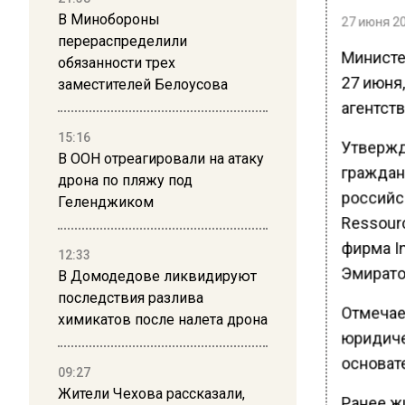
В Минобороны
27 июня 20
перераспределили
Министе
обязанности трех
27 июня
заместителей Белоусова
агентст
15:16
Утвержд
В ООН отреагировали на атаку
граждан
дрона по пляжу под
российск
Геленджиком
Ressour
фирма In
12:33
Эмирато
В Домодедове ликвидируют
последствия разлива
Отмечае
химикатов после налета дрона
юридиче
основат
09:27
Жители Чехова рассказали,
Ранее ж