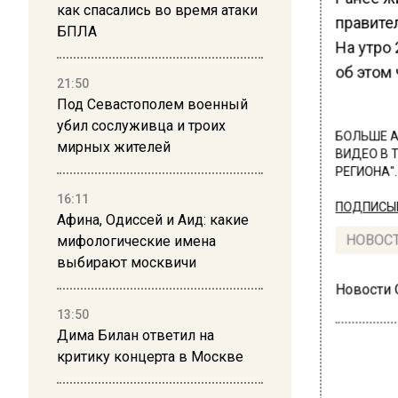
как спасались во время атаки
правите
БПЛА
На утро
об этом 
21:50
Под Севастополем военный
убил сослуживца и троих
БОЛЬШЕ А
мирных жителей
ВИДЕО В 
РЕГИОНА".
16:11
ПОДПИСЫВ
Афина, Одиссей и Аид: какие
мифологические имена
НОВОС
выбирают москвичи
Новости
13:50
Дима Билан ответил на
критику концерта в Москве