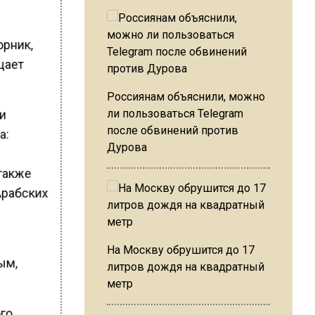
орник,
щает
Россиянам объяснили, можно
ли
ли пользоваться Telegram
после обвинений против
а:
Дурова
 также
Арабских
На Москву обрушится до 17
ым,
литров дождя на квадратный
метр
ого