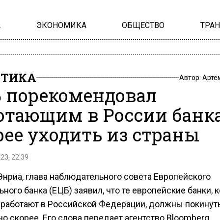
А
ЭКОНОМИКА
ОБЩЕСТВО
ТРА
ИТИКА
Автор:
Артё
 порекомендовал
отающим в России банк
рее уходить из страны
23, 22:39
Энриа, глава наблюдательного совета Европейского
ного банка (ЕЦБ) заявил, что те европейские банки, 
 работают в Российской Федерации, должны покинуть
о скорее. Его слова передает агентство Bloomberg.