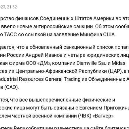
23, 21:52
рство финансов Соединенных Штатов Америки во вт
, ввело новые антироссийские санкции. Об этом сооб
во ТАСС со ссылкой на заявление Минфина США.
ается, что в обновленный санкционный список попа
ин России Андрей Иванов и четыре юридических лиц
ая фирма ООО «ДМ», компании Diamville Sau и Midas
ces из Центрально-Африканской Республики (ЦАР), а
dustrial Resources General Trading из Объединенных 
в (ОАЭ).
тся, что все вышеперечисленные физические и
ские лица могут быть связаны с Евгением Пригожин
елем частной военной компании (ЧВК) «Вагнер».
ители Великобритании разместили на сайте британск