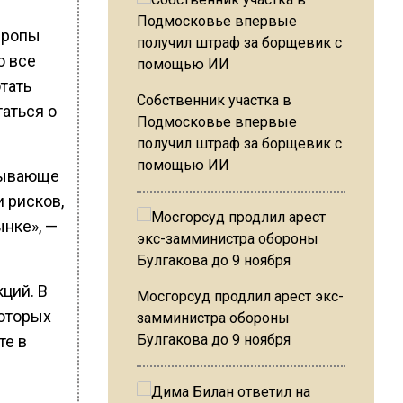
Европы
о все
тать
Собственник участка в
таться о
Подмосковье впервые
получил штраф за борщевик с
помощью ИИ
вывающе
 рисков,
нке», —
ций. В
Мосгорсуд продлил арест экс-
которых
замминистра обороны
Булгакова до 9 ноября
те в