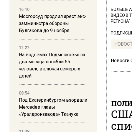
16:10
БОЛЬШЕ А
ВИДЕО В 
Мосгорсуд продлил арест экс-
РЕГИОНА".
замминистра обороны
Булгакова до 9 ноября
ПОДПИСЫВ
НОВОС
12:22
На водоемах Подмосковья за
Новости
два месяца погибли 55
человек, включая семерых
детей
08:54
Под Екатеринбургом взорвали
ПОЛ
Mercedes главы
США
«Уралдронзавода» Ткачука
спи
21:38