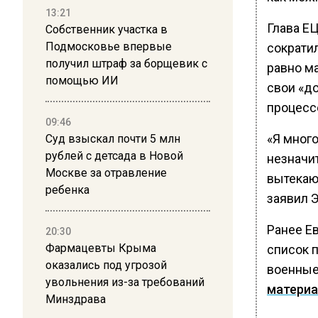
13:21
Глава ЕЦ
Собственник участка в
Подмосковье впервые
сократил
получил штраф за борщевик с
равно ма
помощью ИИ
свои «до
процесс
09:46
«Я мног
Суд взыскал почти 5 млн
рублей с детсада в Новой
незначит
Москве за отравление
вытекаю
ребенка
заявил Э
Ранее Е
20:30
Фармацевты Крыма
список 
оказались под угрозой
военные
увольнения из-за требований
матери
Минздрава