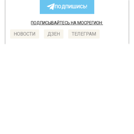
ПОДПИШИСЬ!
ПОДПИСЫВАЙТЕСЬ НА МОСРЕГИОН:
НОВОСТИ
ДЗЕН
ТЕЛЕГРАМ
Новости СМИ2
ОБЩЕСТВО
Автор:
Ирина Ушакова
Ольга Бузова трогательно
обратилась к младшей сестре на
фоне слухов о конфликте
27 июня 2023, 11:15
Певица Ольга Бузова опубликовала новое