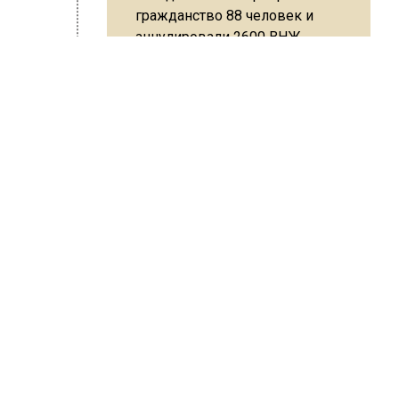
гражданство 88 человек и
аннулировали 2600 ВНЖ
естные
е
.
анно
Сотрудники хлебозавода в
Балашихе массово
увольняются из-за жары в
ской
цехах
нии.
ШИСЬ!
Резкое похолодание с