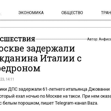
А
ЭКОНОМИКА
ОБЩЕСТВО
ТРА
СШЕСТВИЯ
Автор:
Анфиса
оскве задержали
жданина Италии с
едроном
23, 14:11
ики ДПС задержали 61-летнего итальянца Джованни
оторый ехал ночью по Москве на такси. При нем оказ
с белым порошком, пишет Telegram-канал Baza.