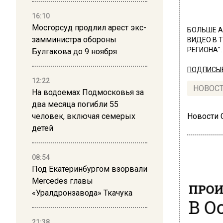
16:10
Мосгорсуд продлил арест экс-
БОЛЬШЕ А
замминистра обороны
ВИДЕО В 
РЕГИОНА".
Булгакова до 9 ноября
ПОДПИСЫВ
12:22
НОВОС
На водоемах Подмосковья за
два месяца погибли 55
человек, включая семерых
Новости
детей
08:54
Под Екатеринбургом взорвали
Mercedes главы
ПРОИ
«Уралдронзавода» Ткачука
В О
21:38