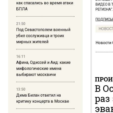
как спасались во время атаки
ВИДЕО В 
БПЛА
РЕГИОНА".
ПОДПИСЫВ
21:50
НОВОС
Под Севастополем военный
убил сослуживца и троих
мирных жителей
Новости
16:11
Афина, Одиссей и Аид: какие
мифологические имена
выбирают москвичи
ПРОИ
В О
13:50
раз
Дима Билан ответил на
критику концерта в Москве
эва