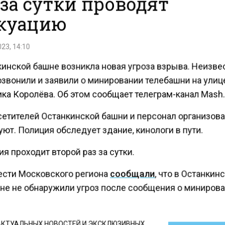
 за сутки проводят
куацию
23, 14:10
кинской башне возникла новая угроза взрыва. Неизв
озвонили и заявили о минировании телебашни на улиц
ка Королёва. Об этом сообщает телеграм-канал Mash
сетителей Останкинской башни и персонал организов
ют. Полиция обследует здание, кинологи в пути.
я проходит второй раз за сутки.
ести Московского региона
сообщали
, что в Останкин
не не обнаружили угроз после сообщения о минирова
КТУАЛЬНЫХ НОВОСТЕЙ И ЭКСКЛЮЗИВНЫХ