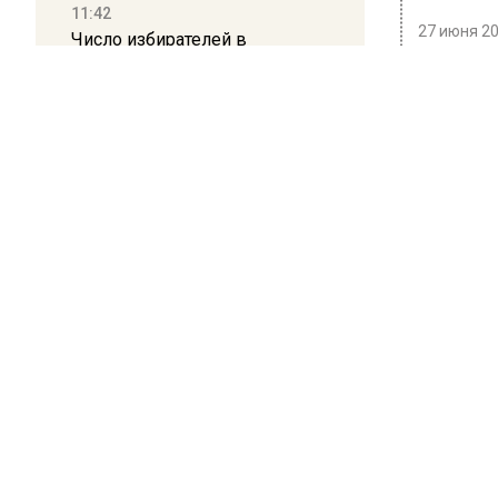
11:42
27 июня 20
Число избирателей в
Подмосковье превысило 6
В Остан
миллионов
вновь п
Академи
11:15
Саратовский депутат Калинин
Всех по
призвал к совести
эвакуиру
ветеранское сообщество
Польши
Эвакуаци
Ранее В
10:34
телебаш
Пять человек погибли в
результате атаки БПЛА на
Московскую область
БОЛЬШЕ А
ВИДЕО В 
РЕГИОНА".
21:36