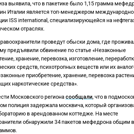
за выявила, что в пакетике было 1,15 грамма мефед
ин Италии является топ-менеджером международно
ии ISS international, специализирующейся на нефтег
ическом отраслях.
правоохранители проведут обыски дома, где прожива
Ему предъявили обвинение по статье «Незаконные
ение, хранение, перевозка, изготовление, переработ
еских средств, психотропных веществ или их аналого
законные приобретение, хранение, перевозка растен
щих наркотические средства».
ести Московского региона
сообщали
, что в подмоск
ом полиция задержала москвича, который организов
бораторию в арендованном коттедже. На месте
ранители обнаружили 34 пакетов мефедрона общим 
раммов.