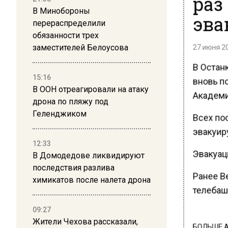
раз
В Минобороны
эва
перераспределили
обязанности трех
27 июня 20
заместителей Белоусова
В Остан
15:16
вновь п
В ООН отреагировали на атаку
Академи
дрона по пляжу под
Геленджиком
Всех по
эвакуиру
12:33
Эвакуаци
В Домодедове ликвидируют
последствия разлива
Ранее В
химикатов после налета дрона
телебаш
09:27
Жители Чехова рассказали,
БОЛЬШЕ А