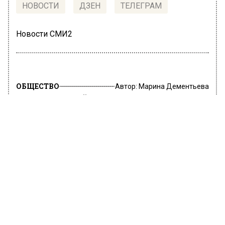
НОВОСТИ
ДЗЕН
ТЕЛЕГРАМ
Новости СМИ2
ОБЩЕСТВО
Автор:
Марина Дементьева
Москва онлайн покажет коллекцию
одежды по рисункам Мартина и
Аллы-Виктории Киркоровых
28 июня 2023, 17:54
Зрители Москвы онлайн смогут в прямом
эфире увидеть модный показ дизайнера
Аники Керимовой. На мероприятии
представят коллекцию, созданную по
рисункам детей Филиппа Киркорова –