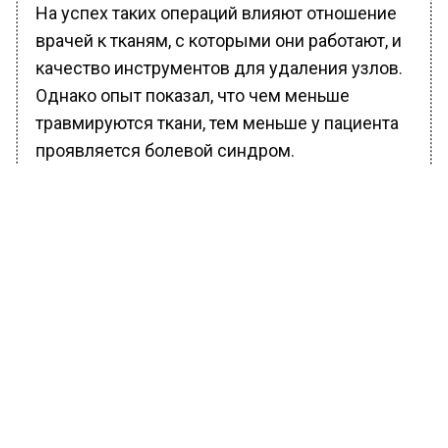
На успех таких операций влияют отношение
врачей к тканям, с которыми они работают, и
качество инструментов для удаления узлов.
Однако опыт показал, что чем меньше
травмируются ткани, тем меньше у пациента
проявляется болевой синдром.
Врачи Клиники факультетской хирургии №2
Университетской клинической больницы №4
Сеченовского Университета первыми в РФ
провели операции с использованием нового
метода. В ходе исследования пациенты
почти не жаловались на болевой синдром и
смогли уйти домой уже на следующий день
после лечения. Сейчас готовятся документы
на патент.