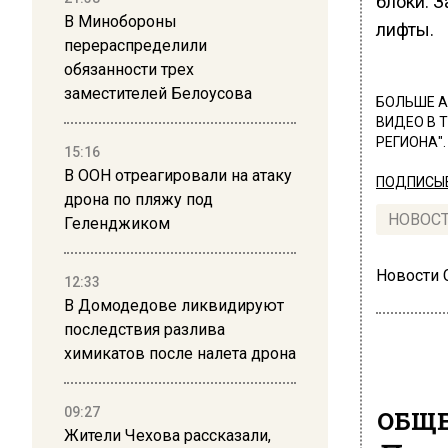
блоки. 
В Минобороны
лифты.
перераспределили
обязанности трех
заместителей Белоусова
БОЛЬШЕ А
ВИДЕО В 
РЕГИОНА".
15:16
В ООН отреагировали на атаку
ПОДПИСЫВ
дрона по пляжу под
НОВОС
Геленджиком
Новости
12:33
В Домодедове ликвидируют
последствия разлива
химикатов после налета дрона
ОБЩЕ
09:27
Жители Чехова рассказали,