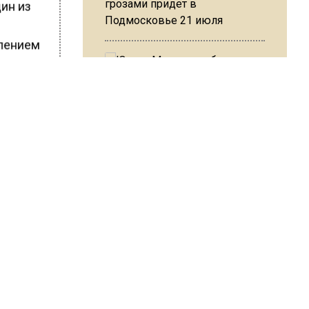
грозами придет в
ин из
Подмосковье 21 июля
влением
й водой
тажа.
Юрист Машаров объяснил, как
торые
МРОТ влияет на будущие
ытию
пенсии
ШИСЬ!
МЧС предупредило об
опасности купания при
перепаде температуры в 10