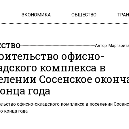
А
ЭКОНОМИКА
ОБЩЕСТВО
ТРА
СТВО
Автор:
Маргарит
оительство офисно-
адского комплекса в
елении Сосенское оконч
конца года