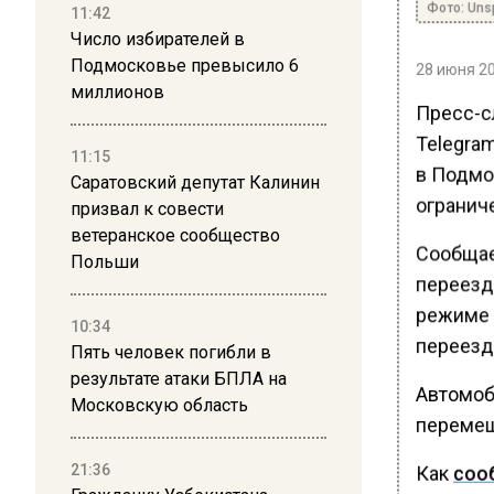
Фото: Uns
11:42
Число избирателей в
Подмосковье превысило 6
28 июня 20
миллионов
Пресс-с
Telegram
11:15
в Подмо
Саратовский депутат Калинин
ограниче
призвал к совести
ветеранское сообщество
Сообщае
Польши
переезд
режиме п
10:34
переезд
Пять человек погибли в
результате атаки БПЛА на
Автомоб
Московскую область
перемещ
21:36
Как
соо