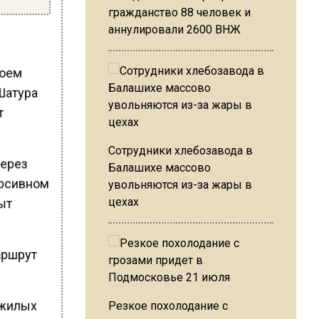
гражданство 88 человек и
аннулировали 2600 ВНЖ
воем
 Шатура
т
Сотрудники хлебозавода в
через
Балашихе массово
ерсивном
увольняются из-за жары в
цехах
рыт
аршрут
 жилых
Резкое похолодание с