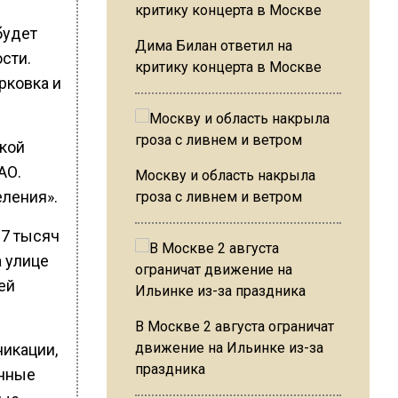
будет
Дима Билан ответил на
сти.
критику концерта в Москве
рковка и
кой
АО.
Москву и область накрыла
еления».
гроза с ливнем и ветром
67 тысяч
 улице
ей
В Москве 2 августа ограничат
движение на Ильинке из-за
икации,
праздника
онные