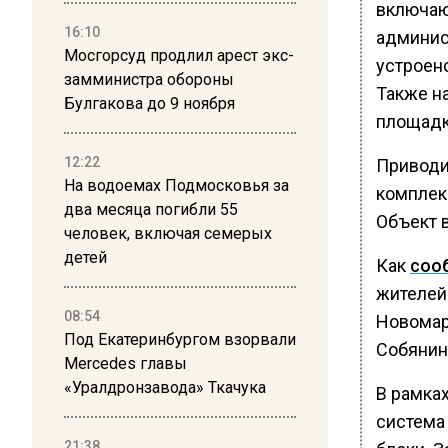
включаю
16:10
админис
Мосгорсуд продлил арест экс-
устроен
замминистра обороны
Также н
Булгакова до 9 ноября
площадк
12:22
Приводи
На водоемах Подмосковья за
комплек
два месяца погибли 55
Объект 
человек, включая семерых
детей
Как
соо
жителей
08:54
Новомар
Под Екатеринбургом взорвали
Собянин
Mercedes главы
«Уралдронзавода» Ткачука
В рамка
система
21:38