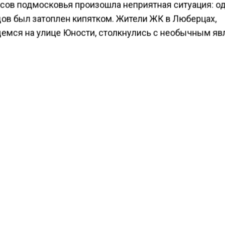
сов подмосковья произошла неприятная ситуация: од
ов был затоплен кипятком. Жители ЖК в Люберцах,
емся на улице Юности, столкнулись с необычным я
й душ приветствовал их сразу же при входе в дом.
ам пострадавших жильцов, прорвался стояк с горяче
их этажах, что привело к затоплению всего первого э
немедленно вызвали коммунальных работников, ко
 на место происшествия и приняли меры по перекр
 устранению последствий.
КТУАЛЬНЫХ НОВОСТЕЙ И ЭКСКЛЮЗИВНЫХ
ПОДПИ
ТЕЛЕГРАМ-КАНАЛЕ "ВЕСТИ МОСКОВСКОГО
АЙТЕСЬ НА МОСРЕГИОН:
ТИ
ДЗЕН
ТЕЛЕГРАМ