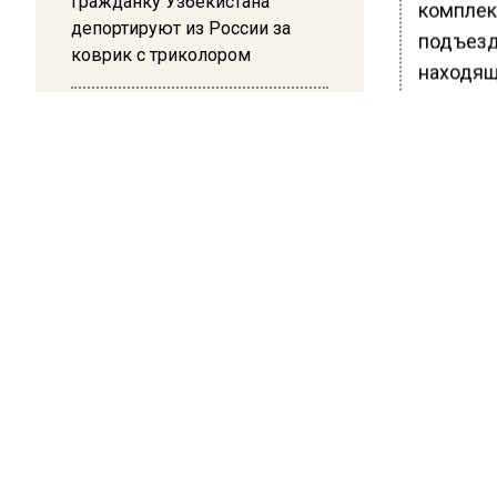
Гражданку Узбекистана
комплек
депортируют из России за
подъезд
коврик с триколором
находящ
– горячи
20:17
Жители Архипо-Осиповки
По слов
рассказали об обстановке во
на верхн
время атаки БПЛА в
Жильцы 
Геленджике
прибыли
трубы и
БОЛЬШЕ А
ВИДЕО В 
РЕГИОНА".
ПОДПИСЫВ
НОВОС