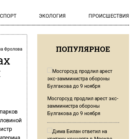
НСПОРТ
ЭКОЛОГИЯ
ПРОИСШЕСТВИЯ
ПОПУЛЯРНОЕ
на Фролова
ах
ч
Мосгорсуд продлил арест экс-
замминистра обороны
опарков
Булгакова до 9 ноября
оловиной
нистр
атерина