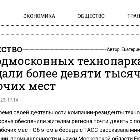
А
ЭКОНОМИКА
ОБЩЕСТВО
ТРА
СТВО
Автор:
Екатери
одмосковных технопарк
дали более девяти тыся
очих мест
23, 17:14
время своей деятельности компании-резиденты техн
овья обеспечили жителям региона почти девять с п
абочих мест. Об этом в беседе с ТАСС рассказала ми
ций, промышленности и науки Московской области Ек