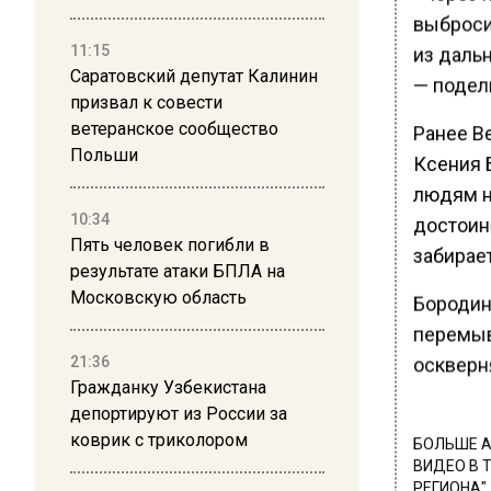
выброси
11:15
из дальн
Саратовский депутат Калинин
— подел
призвал к совести
ветеранское сообщество
Ранее В
Польши
Ксения 
людям н
10:34
достоинс
Пять человек погибли в
забирает
результате атаки БПЛА на
Московскую область
Бородина
перемыв
21:36
оскверн
Гражданку Узбекистана
депортируют из России за
коврик с триколором
БОЛЬШЕ А
ВИДЕО В 
РЕГИОНА".