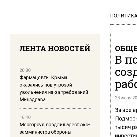
ПОЛИТИК
ЛЕНТА НОВОСТЕЙ
ОБЩЕ
В п
соз
20:30
Фармацевты Крыма
раб
оказались под угрозой
увольнения из-за требований
28 июня 20
Минздрава
За все 
16:10
Подмоск
Мосгорсуд продлил арест экс-
тысяч р
замминистра обороны
инвести