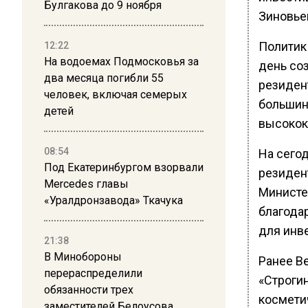
Булгакова до 9 ноября
Зиновье
Политик
12:22
На водоемах Подмосковья за
день соз
два месяца погибли 55
резиден
человек, включая семерых
большин
детей
высокок
08:54
На сего
Под Екатеринбургом взорвали
резиден
Mercedes главы
Министе
«Уралдронзавода» Ткачука
благода
для инв
21:38
В Минобороны
Ранее В
перераспределили
«Строги
обязанности трех
косметич
заместителей Белоусова