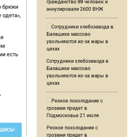
гражданство 88 человек и
ю брюки
аннулировали 2600 ВНЖ
 одета»,
ая
ым
ии есть
Сотрудники хлебозавода в
Балашихе массово
увольняются из-за жары в
цехах
,
Резкое похолодание с
ШИСЬ!
грозами придет в