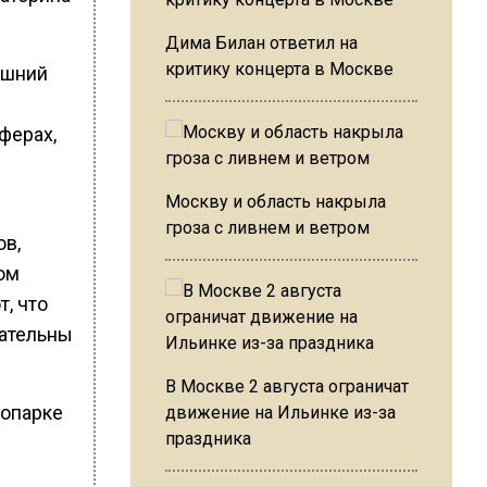
Дима Билан ответил на
критику концерта в Москве
яшний
ферах,
Москву и область накрыла
гроза с ливнем и ветром
ов,
ом
, что
кательны
В Москве 2 августа ограничат
хнопарке
движение на Ильинке из-за
праздника