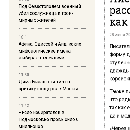
рас
Под Севастополем военный
убил сослуживца и троих
как
мирных жителей
28 июня 20
16:11
Афина, Одиссей и Аид: какие
Писател
мифологические имена
форму до
выбирают москвичи
студенч
дважды 
13:50
корейск
Дима Билан ответил на
критику концерта в Москве
Также п
что ред
11:42
так как 
Число избирателей в
да и мод
Подмосковье превысило 6
миллионов
«Через н