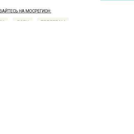
АЙТЕСЬ НА МОСРЕГИОН:
ТИ
ДЗЕН
ТЕЛЕГРАМ
 СМИ2
СТВО
Автор:
Ири
ательница Дарья Донцо
сказала, что весит сейчас
 в студенчестве
23, 17:12