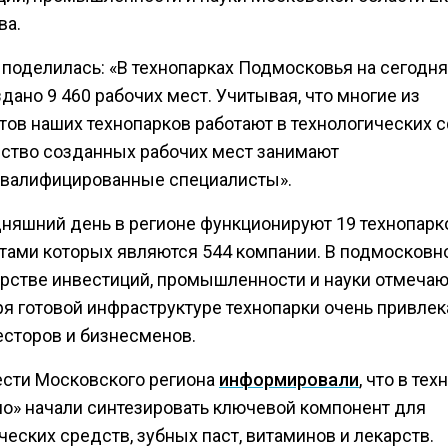
ва.
 поделилась: «В технопарках Подмосковья на сегодн
дано 9 460 рабочих мест. Учитывая, что многие из
тов наших технопарков работают в технологических с
ство созданных рабочих мест занимают
валифицированные специалисты».
дняшний день в регионе функционируют 19 технопарк
тами которых являются 544 компании. В подмосковн
рстве инвестиций, промышленности и науки отмечают
ря готовой инфраструктуре технопарки очень привле
есторов и бизнесменов.
ести Московского региона
информировали
, что в те
но» начали синтезировать ключевой компонент для
еских средств, зубных паст, витаминов и лекарств.