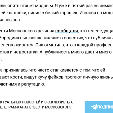
ли, опять станет модным. Я уже в пятый раз вынима
ей кладовки, синие в белый горошек. И снова по моде
илась она.
ести Московского региона
сообщали
, что телеведущ
Бородина высказала мнение в соцсетях, что публичн
елегко живется. Она отметила, что в каждой професс
тва и недостатки. А публичность много дает и много
.
 призналась, что часто сталкивается с тем, что ей
ают кости, пишут кучу фейков, трогают личную жизнь
яют имя и репутацию.
КТУАЛЬНЫХ НОВОСТЕЙ И ЭКСКЛЮЗИВНЫХ
ПОДПИ
ТЕЛЕГРАМ-КАНАЛЕ "ВЕСТИ МОСКОВСКОГО