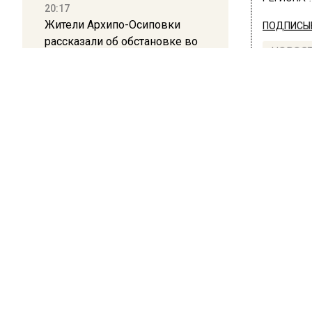
20:17
Жители Архипо-Осиповки
ПОДПИСЫВ
рассказали об обстановке во
НОВОС
время атаки БПЛА в
Геленджике
Новости
16:19
Москву и область накрыла
гроза с ливнем и ветром
ОБЩЕ
12:24
Глава клиники, где детей с
Пис
аутизмом лечили клизмой,
рас
исчез после возбуждения
дела
как
12:15
28 июня 20