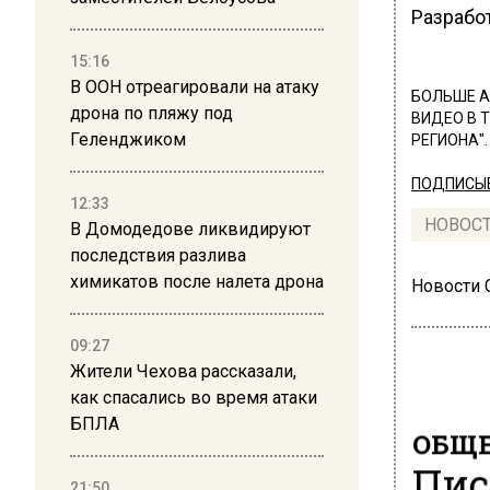
Разрабо
15:16
В ООН отреагировали на атаку
БОЛЬШЕ А
дрона по пляжу под
ВИДЕО В 
Геленджиком
РЕГИОНА".
ПОДПИСЫВ
12:33
НОВОС
В Домодедове ликвидируют
последствия разлива
химикатов после налета дрона
Новости
09:27
Жители Чехова рассказали,
как спасались во время атаки
БПЛА
ОБЩЕ
Пис
21:50