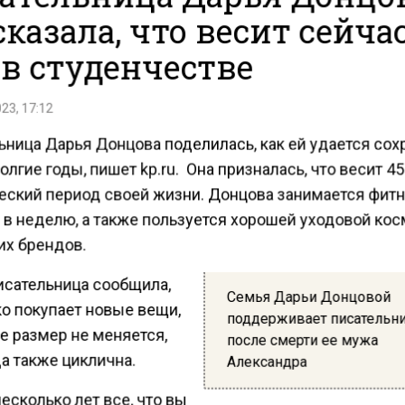
сказала, что весит сейчас
 в студенчестве
23, 17:12
ьница Дарья Донцова поделилась, как ей удается сох
лгие годы, пишет kp.ru. Она призналась, что весит 45 
еский период своей жизни. Донцова занимается фит
в неделю, а также пользуется хорошей уходовой ко
их брендов.
исательница сообщила,
Семья Дарьи Донцовой
ко покупает новые вещи,
поддерживает писательн
ее размер не меняется,
после смерти ее мужа
а также циклична.
Александра
есколько лет все, что вы