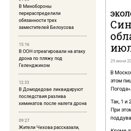
В Минобороны
ЭКОЛ
перераспределили
Син
обязанности трех
заместителей Белоусова
обл
июл
15:16
В ООН отреагировали на атаку
дрона по пляжу под
29 июня 20
Геленджиком
В Моско
этом пи
12:33
Погода».
В Домодедове ликвидируют
последствия разлива
Так, 1 и
химикатов после налета дрона
При это
поддуват
09:27
Жители Чехова рассказали,
Кроме эт