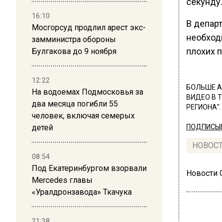
секунду
16:10
В департ
Мосгорсуд продлил арест экс-
необходи
замминистра обороны
плохих п
Булгакова до 9 ноября
12:22
БОЛЬШЕ А
На водоемах Подмосковья за
ВИДЕО В 
два месяца погибли 55
РЕГИОНА".
человек, включая семерых
детей
ПОДПИСЫВ
НОВОС
08:54
Под Екатеринбургом взорвали
Новости
Mercedes главы
«Уралдронзавода» Ткачука
21:38