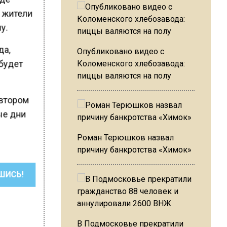
ь жители
у.
да,
Опубликовано видео с
 будет
Коломенского хлебозавода:
пиццы валяются на полу
о втором
ые дни
Роман Терюшков назвал
причину банкротства «Химок»
ШИСЬ!
В Подмосковье прекратили