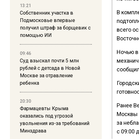
13:21
В компле
Собственник участка в
Подмосковье впервые
подтопле
получил штраф за борщевик с
всего о
помощью ИИ
Восточн
Ночью в
09:46
механич
Суд взыскал почти 5 млн
рублей с детсада в Новой
сообщил
Москве за отравление
Городск
ребенка
готовнос
20:30
Ранее В
Фармацевты Крыма
Москвы 
оказались под угрозой
за небла
увольнения из-за требований
Минздрава
с 09:00 