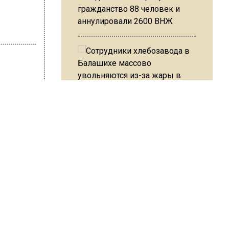
гражданство 88 человек и
аннулировали 2600 ВНЖ
 Слепцова
Сотрудники хлебозавода в
ли
Балашихе массово
увольняются из-за жары в
цехах
ными. Об
екс
Резкое похолодание с