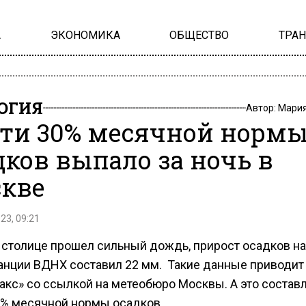
А
ЭКОНОМИКА
ОБЩЕСТВО
ТРА
ОГИЯ
Автор:
Мария
ти 30% месячной норм
дков выпало за ночь в
кве
23, 09:21
 столице прошел сильный дождь, прирост осадков на
анции ВДНХ составил 22 мм. Такие данные приводит
акс» со ссылкой на метеобюро Москвы. А это состав
0% месячной нормы осадков.