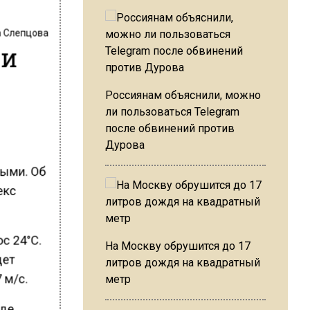
 Слепцова
ли
Россиянам объяснили, можно
ли пользоваться Telegram
после обвинений против
Дурова
ными. Об
екс
юс 24°C.
На Москву обрушится до 17
дет
литров дождя на квадратный
 м/с.
метр
где