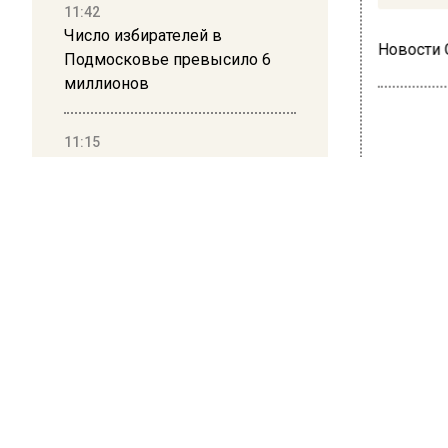
11:42
Число избирателей в
Новости
Подмосковье превысило 6
миллионов
11:15
Саратовский депутат Калинин
ЭКОЛ
призвал к совести
ветеранское сообщество
Син
Польши
обл
июл
10:34
Пять человек погибли в
результате атаки БПЛА на
29 июня 20
Московскую область
В Моско
этом пи
21:36