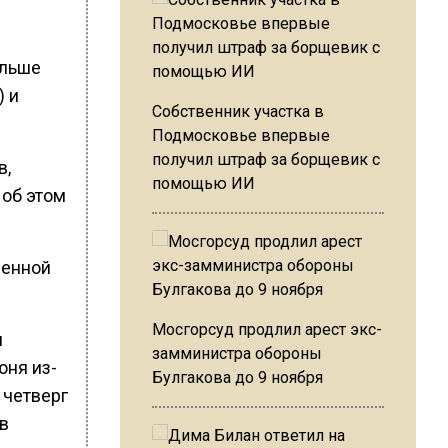
ольше
) и
Собственник участка в
Подмосковье впервые
получил штраф за борщевик с
в,
помощью ИИ
 об этом
шенной
Мосгорсуд продлил арест экс-
м
замминистра обороны
юня из-
Булгакова до 9 ноября
 четверг
 в