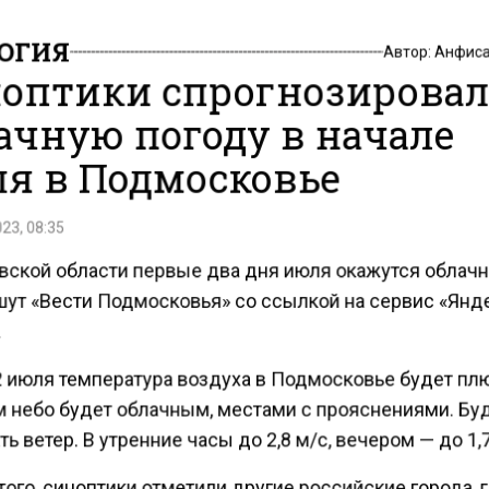
ОГИЯ
Автор:
Анфиса
оптики спрогнозирова
ачную погоду в начале
я в Подмосковье
23, 08:35
вской области первые два дня июля окажутся облач
шут «Вести Подмосковья» со ссылкой на сервис «Янд
 2 июля температура воздуха в Подмосковье будет пл
м небо будет облачным, местами с прояснениями. Бу
ь ветер. В утренние часы до 2,8 м/с, вечером — до 1,7
ого, синоптики отметили другие российские города, 