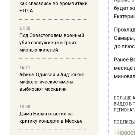
как спасались во время атаки
будет жа
БПЛА
Екатерин
21:50
Прохлад
Под Севастополем военный
Самары,
убил сослуживца и троих
до плюс 
мирных жителей
Ранее В
месяце л
16:11
Афина, Одиссей и Аид: какие
миновал
мифологические имена
выбирают москвичи
БОЛЬШЕ А
ВИДЕО В 
13:50
РЕГИОНА".
Дима Билан ответил на
критику концерта в Москве
ПОДПИСЫВ
НОВОС