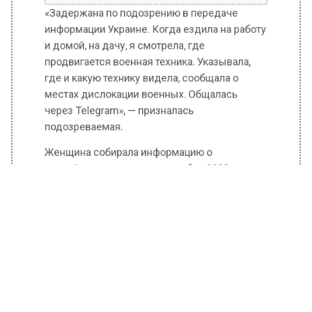
информации Украине. Когда ездила на работу
и домой, на дачу, я смотрела, где
продвигается военная техника. Указывала,
где и какую технику видела, сообщала о
местах дислокации военных. Общалась
через Telegram», — призналась
подозреваемая.
Женщина собирала информацию о
российских силовиках с октября 2022 года,
руководствуясь личными мотивами.
Ранее Вести Московского региона
сообщали
мнение полковника Макгрегора о вероятной
польско-литовской интервенции на Украину.