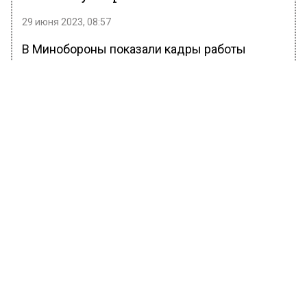
29 июня 2023, 08:57
В Минобороны показали кадры работы
российских зенитчиков с ПЗРК «Игла».
Об оружии рассказывает военнослужащий с
позывным «Бобр». По его словам, с помощью
«Иглы» российские военные регулярно
сбивают самолеты и вертолеты противника.
https://www.mosregion.info/wp-
content/uploads/2023/06/Voennosluzhashhii-
_rasskazal_o_PZRK_Igla.mp4
Переносной зенитно-ракетный комплекс
«Игла» — гордость отечественного ВПК. За
разработку этого зенитно-ракетного
комплекса ведущие конструкторы КБ