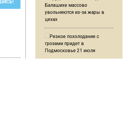
ШИСЬ!
Балашихе массово
увольняются из-за жары в
цехах
Резкое похолодание с
грозами придет в
Подмосковье 21 июля
 Слепцова
или
ицу
Юрист Машаров объяснил, как
МРОТ влияет на будущие