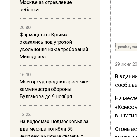
Москве за отравление
ребенка
20:30
Фармацевты Крыма
оказались под угрозой
pixabay.c
увольнения из-за требований
Минздрава
29 июня 20
16:10
В здании
Мосгорсуд продлил арест экс-
сообщае
замминистра обороны
Булгакова до 9 ноября
На мест
«Комсом
12:22
в штатн
На водоемах Подмосковья за
Огонь в
два месяца погибли 55
человек, включая семерых