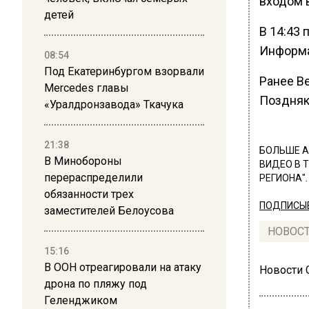
входом 
детей
В 14:43
Информа
08:54
Под Екатеринбургом взорвали
Ранее В
Mercedes главы
Поздняк
«Уралдронзавода» Ткачука
21:38
БОЛЬШЕ А
В Минобороны
ВИДЕО В 
перераспределили
РЕГИОНА".
обязанности трех
ПОДПИСЫВ
заместителей Белоусова
НОВОС
15:16
В ООН отреагировали на атаку
Новости
дрона по пляжу под
Геленджиком