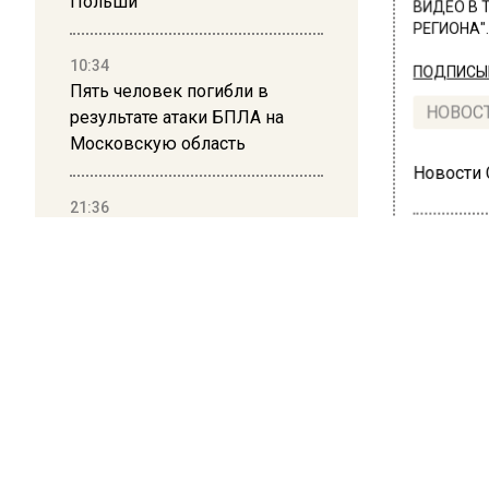
Польши
ВИДЕО В 
РЕГИОНА".
10:34
ПОДПИСЫВ
Пять человек погибли в
НОВОС
результате атаки БПЛА на
Московскую область
Новости
21:36
Гражданку Узбекистана
депортируют из России за
коврик с триколором
ПРОИ
20:17
Жит
Жители Архипо-Осиповки
в н
рассказали об обстановке во
время атаки БПЛА в
мил
Геленджике