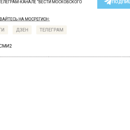
ПОДПИ
ТЕЛЕГРАМ-КАНАЛЕ "ВЕСТИ МОСКОВСКОГО
АЙТЕСЬ НА МОСРЕГИОН:
ТИ
ДЗЕН
ТЕЛЕГРАМ
 СМИ2
СШЕСТВИЯ
Автор:
Анфиса
еля Подмосковья улич
езаконном выводе 69
лионов рублей за гран