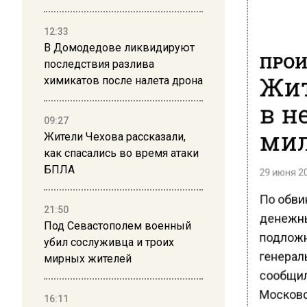
12:33
В Домодедове ликвидируют
ПРОИ
последствия разлива
Жит
химикатов после налета дрона
в н
09:27
мил
Жители Чехова рассказали,
как спасались во время атаки
БПЛА
29 июня 20
По обви
21:50
денежны
Под Севастополем военный
подложн
убил сослуживца и троих
генерал
мирных жителей
сообщил
Московс
16:11