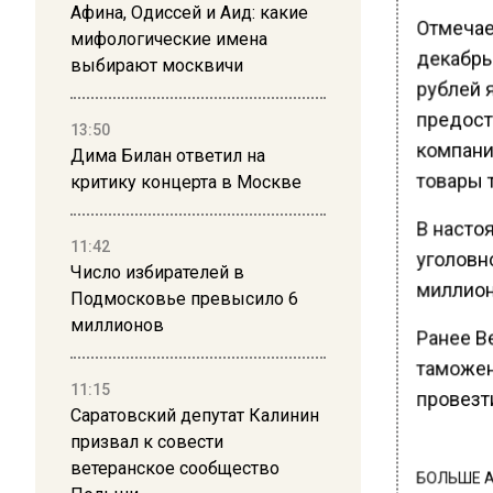
Афина, Одиссей и Аид: какие
Отмечает
мифологические имена
декабрь 
выбирают москвичи
рублей я
предост
13:50
компани
Дима Билан ответил на
товары т
критику концерта в Москве
В насто
11:42
уголовно
Число избирателей в
миллион
Подмосковье превысило 6
миллионов
Ранее В
таможен
11:15
провезт
Саратовский депутат Калинин
призвал к совести
ветеранское сообщество
БОЛЬШЕ А