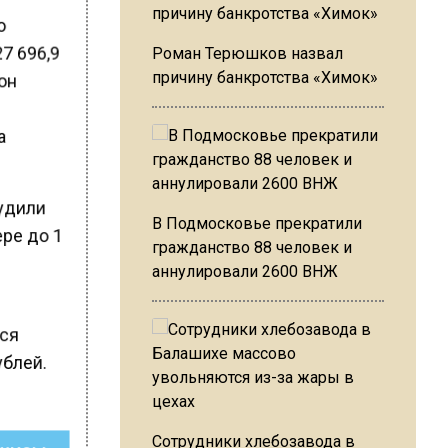
о
7 696,9
Роман Терюшков назвал
причину банкротства «Химок»
 он
а
будили
В Подмосковье прекратили
ере до 1
гражданство 88 человек и
аннулировали 2600 ВНЖ
лся
ублей.
Сотрудники хлебозавода в