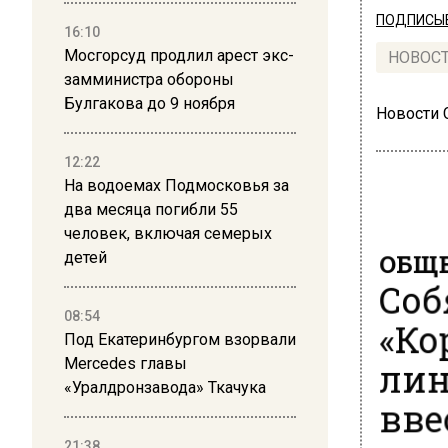
ПОДПИСЫВ
16:10
Мосгорсуд продлил арест экс-
НОВОС
замминистра обороны
Булгакова до 9 ноября
Новости
12:22
На водоемах Подмосковья за
два месяца погибли 55
человек, включая семерых
ОБЩЕ
детей
Соб
08:54
«Ко
Под Екатеринбургом взорвали
лин
Mercedes главы
«Уралдронзавода» Ткачука
вве
21:38