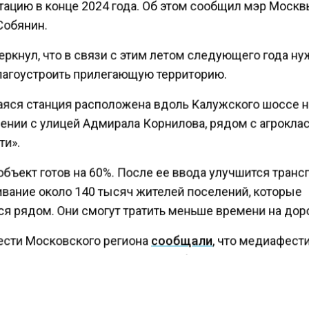
тацию в конце 2024 года. Об этом сообщил мэр Моск
Собянин.
ркнул, что в связи с этим летом следующего года н
лагоустроить прилегающую территорию.
яся станция расположена вдоль Калужского шоссе 
ении с улицей Адмирала Корнилова, рядом с агрокла
и».
бъект готов на 60%. После ее ввода улучшится тран
вание около 140 тысяч жителей поселений, которые
я рядом. Они смогут тратить меньше времени на дор
ести Московского региона
сообщали
, что медиафест
осква» пройдет на Крымской набережной в «Музеоне