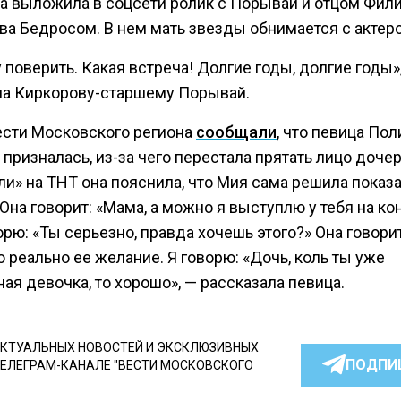
а выложила в соцсети ролик с Порывай и отцом Фил
ва Бедросом. В нем мать звезды обнимается с актер
 поверить. Какая встреча! Долгие годы, долгие годы»
а Киркорову-старшему Порывай.
ести Московского региона
сообщали
, что певица Пол
 призналась, из-за чего перестала прятать лицо дочер
и» на ТНТ она пояснила, что Мия сама решила показа
Она говорит: «Мама, а можно я выступлю у тебя на ко
орю: «Ты серьезно, правда хочешь этого?» Она говорит
 реально ее желание. Я говорю: «Дочь, коль ты уже
ая девочка, то хорошо», — рассказала певица.
КТУАЛЬНЫХ НОВОСТЕЙ И ЭКСКЛЮЗИВНЫХ
ПОДПИ
ТЕЛЕГРАМ-КАНАЛЕ "ВЕСТИ МОСКОВСКОГО