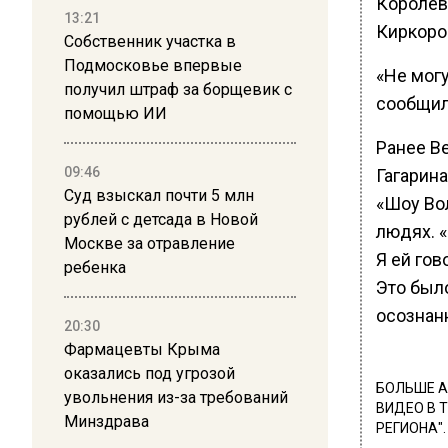
Королев
13:21
Киркоро
Собственник участка в
Подмосковье впервые
«Не могу
получил штраф за борщевик с
сообщил
помощью ИИ
Ранее В
09:46
Гагарина
Суд взыскал почти 5 млн
«Шоу Вол
рублей с детсада в Новой
людях. «
Москве за отравление
Я ей гов
ребенка
Это было
осознанн
20:30
Фармацевты Крыма
оказались под угрозой
БОЛЬШЕ А
увольнения из-за требований
ВИДЕО В 
Минздрава
РЕГИОНА".