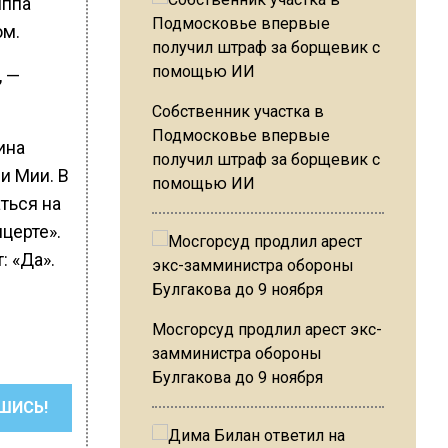
иппа
ом.
, —
Собственник участка в
Подмосковье впервые
ина
получил штраф за борщевик с
и Мии. В
помощью ИИ
ться на
нцерте».
: «Да».
Мосгорсуд продлил арест экс-
замминистра обороны
Булгакова до 9 ноября
ШИСЬ!