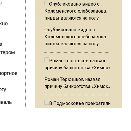
вы
ужно
Опубликовано видео с
Коломенского хлебозавода:
пиццы валяются на полу
на
стером
спортное
Роман Терюшков назвал
причину банкротства «Химок»
огу.
иваль
».
В Подмосковье прекратили