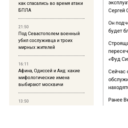
эксплуа
как спасались во время атаки
Сергей 
БПЛА
Он подче
21:50
будет б
Под Севастополем военный
убил сослуживца и троих
Строяща
мирных жителей
пересеч
«Фуд Сит
16:11
Афина, Одиссей и Аид: какие
Сейчас о
мифологические имена
обслужи
выбирают москвичи
находятс
Ранее В
13:50
Дима Билан ответил на
«Твоя М
критику концерта в Москве