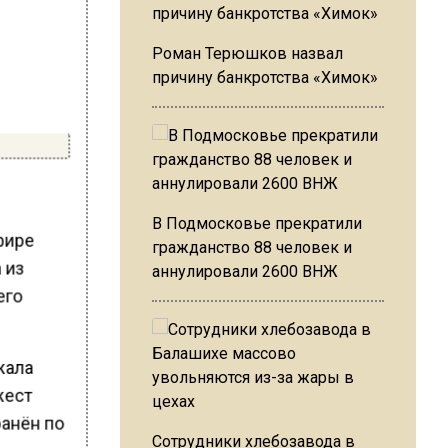
Роман Терюшков назвал
причину банкротства «Химок»
В Подмосковье прекратили
фире
гражданство 88 человек и
 из
аннулировали 2600 ВНЖ
его
жала
жест
анён по
Сотрудники хлебозавода в