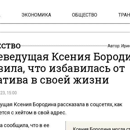
А
ЭКОНОМИКА
ОБЩЕСТВО
ТРА
СТВО
Автор:
Ири
еведущая Ксения Бород
вила, что избавилась от
атива в своей жизни
23, 15:00
ущая Ксения Бородина рассказала в соцсетях, как
тся с хейтом в свой адрес.
 сообщила, что в ее
Ксения Бородина могла с