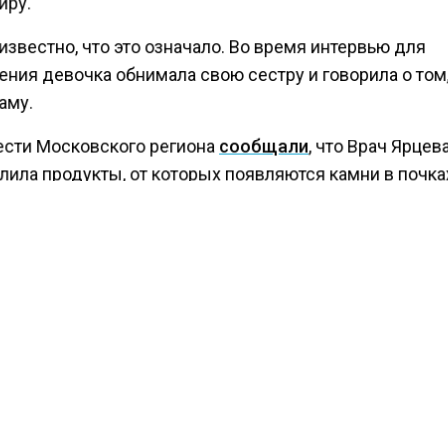
иру.
известно, что это означало. Во время интервью для
ния девочка обнимала свою сестру и говорила о том,
аму.
ести Московского региона
сообщали
, что Врач Ярцев
лила продукты, от которых появляются камни в почка
КТУАЛЬНЫХ НОВОСТЕЙ И ЭКСКЛЮЗИВНЫХ
ПОДПИ
ТЕЛЕГРАМ-КАНАЛЕ "ВЕСТИ МОСКОВСКОГО
АЙТЕСЬ НА МОСРЕГИОН:
ТИ
ДЗЕН
ТЕЛЕГРАМ
 СМИ2