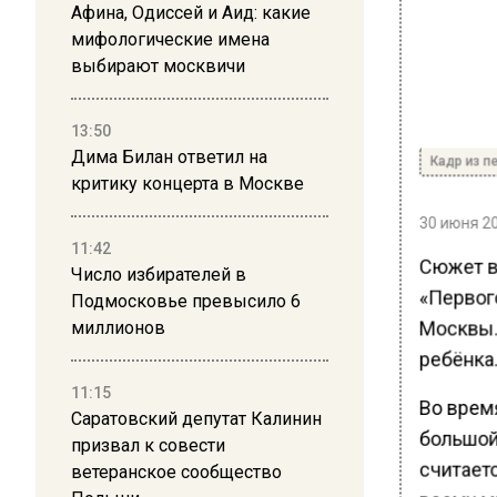
Афина, Одиссей и Аид: какие
мифологические имена
выбирают москвичи
13:50
Дима Билан ответил на
Кадр из п
критику концерта в Москве
30 июня 20
11:42
Сюжет в
Число избирателей в
«Первого
Подмосковье превысило 6
Москвы.
миллионов
ребёнка.
11:15
Во врем
Саратовский депутат Калинин
большой 
призвал к совести
считает
ветеранское сообщество