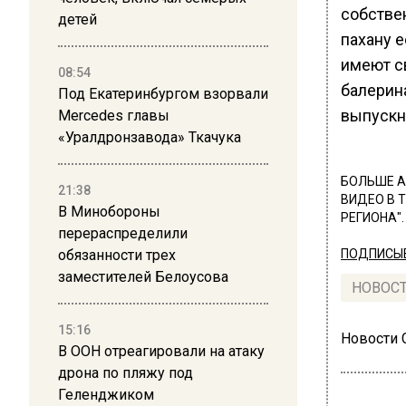
собстве
детей
пахану е
имеют св
08:54
балерина
Под Екатеринбургом взорвали
выпускн
Mercedes главы
«Уралдронзавода» Ткачука
БОЛЬШЕ А
21:38
ВИДЕО В 
В Минобороны
РЕГИОНА".
перераспределили
обязанности трех
ПОДПИСЫВ
заместителей Белоусова
НОВОС
15:16
Новости
В ООН отреагировали на атаку
дрона по пляжу под
Геленджиком