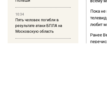
Польши
всему м
Пока не 
10:34
телевиде
Пять человек погибли в
любит м
результате атаки БПЛА на
Московскую область
Ранее В
перечис
21:36
Гражданку Узбекистана
депортируют из России за
БОЛЬШЕ А
коврик с триколором
ВИДЕО В 
РЕГИОНА".
20:17
ПОДПИСЫВ
Жители Архипо-Осиповки
НОВОС
рассказали об обстановке во
время атаки БПЛА в
Геленджике
Новости