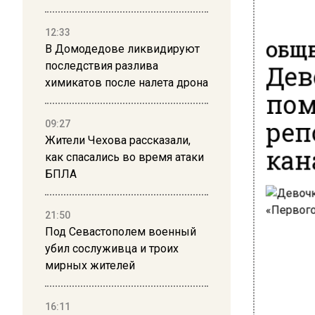
12:33
ОБЩЕ
В Домодедове ликвидируют
Дев
последствия разлива
химикатов после налета дрона
пом
реп
09:27
Жители Чехова рассказали,
кан
как спасались во время атаки
БПЛА
21:50
Под Севастополем военный
убил сослуживца и троих
мирных жителей
16:11