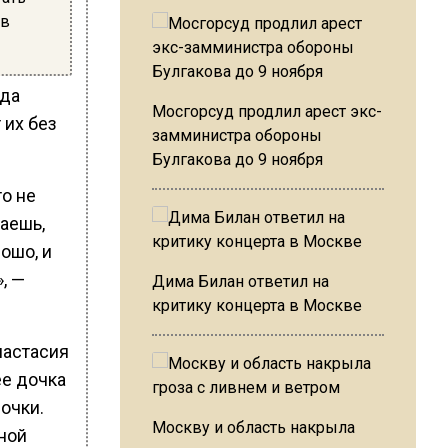
 в
гда
Мосгорсуд продлил арест экс-
 их без
замминистра обороны
Булгакова до 9 ноября
о не
даешь,
ошо, и
, —
Дима Билан ответил на
критику концерта в Москве
настасия
ее дочка
вочки.
Москву и область накрыла
ной