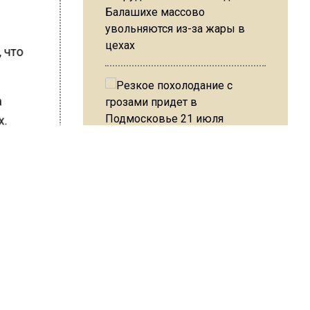
Балашихе массово
увольняются из-за жары в
цехах
 что
а
х.
Резкое похолодание с
грозами придет в
Подмосковье 21 июля
ШИСЬ!
Юрист Машаров объяснил, как
МРОТ влияет на будущие