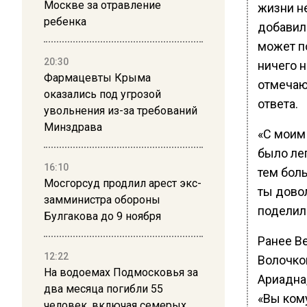
Москве за отравление
жизни не
ребенка
добавила
может п
20:30
ничего н
Фармацевты Крыма
отмечаю
оказались под угрозой
ответа.
увольнения из-за требований
Минздрава
«С моим
было лег
16:10
тем боль
Мосгорсуд продлил арест экс-
ты довол
замминистра обороны
поделил
Булгакова до 9 ноября
Ранее В
12:22
Волочков
На водоемах Подмосковья за
Ариадна,
два месяца погибли 55
«Вы ком
человек, включая семерых