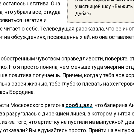
 осталось негатива. Она
участницей шоу «Выжить
, что убрала всё, откуда
Дубае»
оявиться негатив и
е читает о себе. Телеведущая рассказала, что ее ино
т на обсуждениях, посвященных ей, но она оставляет
 обостренным чувством справедливости, поверьте, эт
ко. Но я просто поняла, чем меньше туда энергии от
ше позитива получаешь. Причем, когда у тебя все хор
ьна своей жизнью, тебе глубоко плевать на хейтеров»
ась Бородина.
ести Московского региона
сообщали
, что балерина А
а разругалась с дирекцией лицея, в котором учится 
 из-за того, что артистку не пустили на выпускной де
у отказали? Вы вдумайтесь просто. Прийти на выпуск