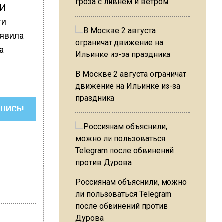
гроза с ливнем и ветром
 И
ги
аявила
а
В Москве 2 августа ограничат
движение на Ильинке из-за
праздника
ШИСЬ!
Россиянам объяснили, можно
ли пользоваться Telegram
после обвинений против
Дурова