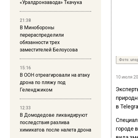
«Уралдронзавода» Ткачука
21:38
В Минобороны
перераспределили
обязанности трех
заместителей Белоусова
Фото: uns
15:16
В ООН отреагировали на атаку
10 июля 20
дрона по пляжу под
Эксперт
Геленджиком
природн
в Telegr
12:33
В Домодедове ликвидируют
Специал
последствия разлива
городе 
химикатов после налета дрона
вида зм