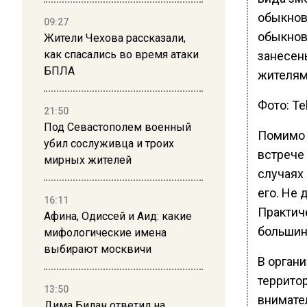
обыкнов
09:27
обыкнов
Жители Чехова рассказали,
как спасались во время атаки
занесен
БПЛА
жителям
Фото: T
21:50
Под Севастополем военный
Помимо 
убил сослуживца и троих
встрече
мирных жителей
случаях 
его. Не 
16:11
Практиче
Афина, Одиссей и Аид: какие
большин
мифологические имена
выбирают москвичи
В орган
территор
13:50
внимател
Дима Билан ответил на