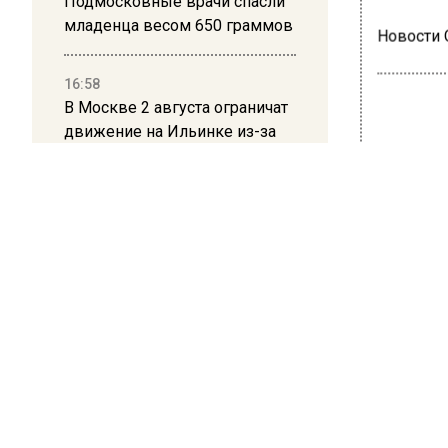
Подмосковные врачи спасли
младенца весом 650 граммов
Новости
16:58
В Москве 2 августа ограничат
движение на Ильинке из-за
праздника
ЭКОЛ
В с
про
10 июля 20
День Мо
столичн
недели.
Главная 