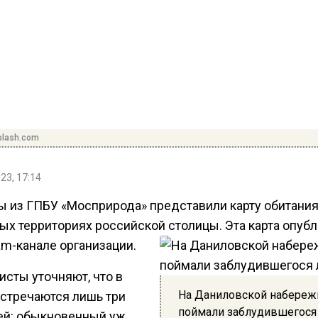
plash.com
23, 17:14
ы из ГПБУ «Мосприрода» представили карту обитания
ых территориях российской столицы. Эта карта опуб
am-канале организации.
исты уточняют, что в
На Даниловской набереж
встречаются лишь три
поймали заблудившегося
ей: обыкновенный уж,