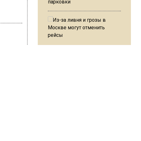
парковки
Из-за ливня и грозы в Москве
могут отменить рейсы
 Щугорева
еки»
В ОП предложили ввести
оду
допвыплату для россиян
ия до
после 70 лет