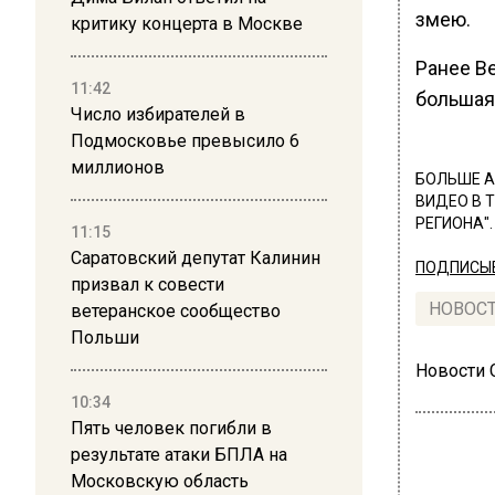
змею.
критику концерта в Москве
Ранее В
11:42
большая
Число избирателей в
Подмосковье превысило 6
миллионов
БОЛЬШЕ А
ВИДЕО В 
РЕГИОНА".
11:15
Саратовский депутат Калинин
ПОДПИСЫВ
призвал к совести
НОВОС
ветеранское сообщество
Польши
Новости
10:34
Пять человек погибли в
результате атаки БПЛА на
Московскую область