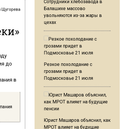
Сотрудники хлебозавода в
Балашихе массово
 Щугорева
увольняются из-за жары в
цехах
еки»
оду
ия до
Резкое похолодание с
грозами придет в
Подмосковье 21 июля
упания
Юрист Машаров объяснил, как
МРОТ влияет на будущие