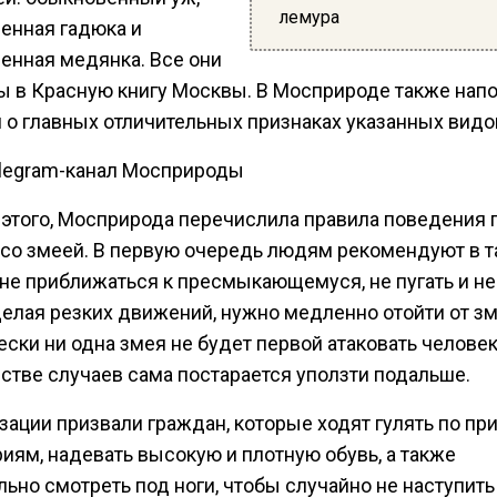
лемура
енная гадюка и
енная медянка. Все они
ы в Красную книгу Москвы. В Мосприроде также нап
 о главных отличительных признаках указанных видо
elegram-канал Мосприроды
этого, Мосприрода перечислила правила поведения 
 со змеей. В первую очередь людям рекомендуют в т
не приближаться к пресмыкающемуся, не пугать и не
делая резких движений, нужно медленно отойти от зм
ски ни одна змея не будет первой атаковать человек
стве случаев сама постарается уползти подальше.
изации призвали граждан, которые ходят гулять по п
иям, надевать высокую и плотную обувь, а также
ьно смотреть под ноги, чтобы случайно не наступить