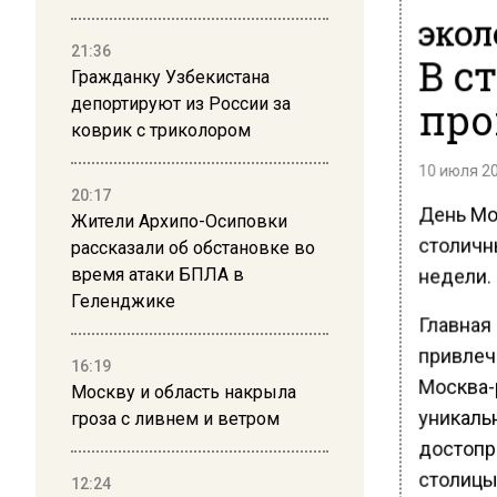
ЭКОЛ
21:36
В с
Гражданку Узбекистана
про
депортируют из России за
коврик с триколором
10 июля 20
20:17
День Мо
Жители Архипо-Осиповки
столичн
рассказали об обстановке во
недели.
время атаки БПЛА в
Геленджике
Главная 
привлеч
16:19
Москва-
Москву и область накрыла
уникаль
гроза с ливнем и ветром
достопр
столицы
12:24