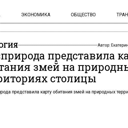
А
ЭКОНОМИКА
ОБЩЕСТВО
ТРА
ОГИЯ
Автор:
Екатери
природа представила к
тания змей на природн
риториях столицы