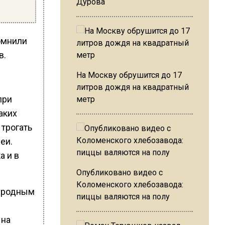
Дурова
омнили
в.
На Москву обрушится до 17
литров дождя на квадратный
при
метр
аких
 трогать
еи.
а и в
Опубликовано видео с
Коломенского хлебозавода:
риродным
пиццы валяются на полу
 на