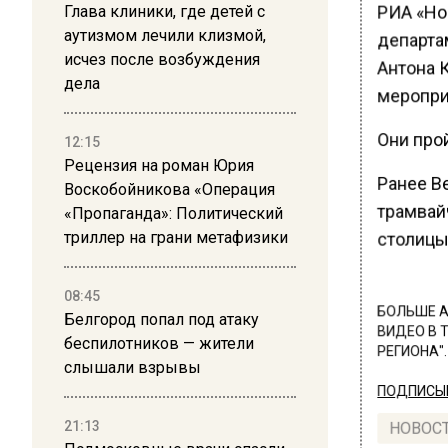
РИА «Но
Глава клиники, где детей с
аутизмом лечили клизмой,
департа
исчез после возбуждения
Антона 
дела
меропри
Они про
12:15
Рецензия на роман Юрия
Ранее В
Воскобойникова «Операция
трамвай
«Пропаганда»: Политический
триллер на грани метафизики
столицы
08:45
БОЛЬШЕ А
Белгород попал под атаку
ВИДЕО В 
беспилотников — жители
РЕГИОНА".
слышали взрывы
ПОДПИСЫВ
21:13
НОВОС