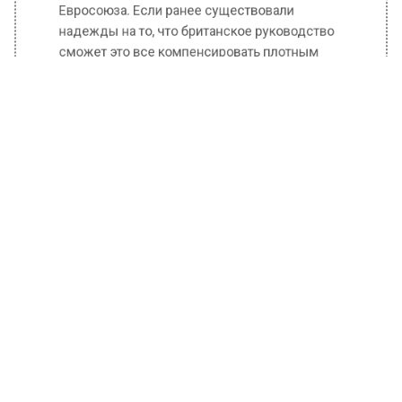
Евросоюза. Если ранее существовали
надежды на то, что британское руководство
сможет это все компенсировать плотным
общением с Америкой, то теперь этот план
полностью провалился.
Во Франции все скрытые проблемы
обнажились, говорит эксперт, после
инцидента с убитым полицейскими парнем.
Это стало своеобразным триггером для
накопившего все недовольства народа.
Ранее Вести Московского региона
сообщали,
что родители детей с эпилепсией
просят обеспечить их отечественными
препаратами.