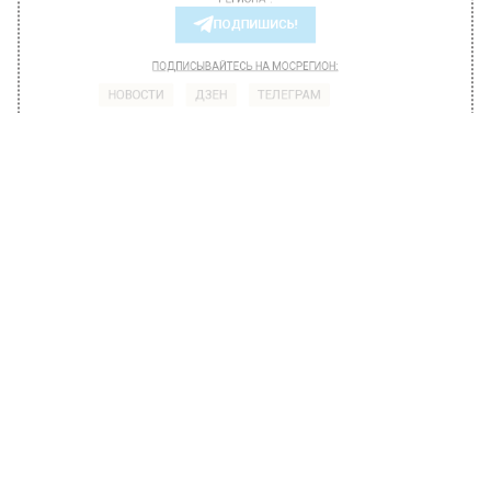
БОЛЬШЕ АКТУАЛЬНЫХ НОВОСТЕЙ И ЭКСКЛЮЗИВНЫХ
ВИДЕО В ТЕЛЕГРАМ-КАНАЛЕ "ВЕСТИ МОСКОВСКОГО
РЕГИОНА".
ПОДПИШИСЬ!
ПОДПИСЫВАЙТЕСЬ НА МОСРЕГИОН:
НОВОСТИ
ДЗЕН
ТЕЛЕГРАМ
Новости СМИ2
ОБЩЕСТВО
Автор:
Ирина Ушакова
Актриса Анна Хилькевич испытала