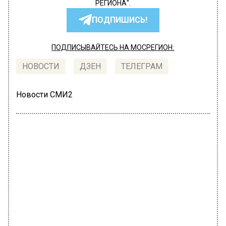
РЕГИОНА".
ПОДПИШИСЬ!
ПОДПИСЫВАЙТЕСЬ НА МОСРЕГИОН:
НОВОСТИ
ДЗЕН
ТЕЛЕГРАМ
Новости СМИ2
ОБЩЕСТВО
Автор:
Ирина Ушакова
Актриса Анна Хилькевич испытала
эмоциональные качели в шоу
«Выжить в Дубае»
10 июля 2023, 12:34