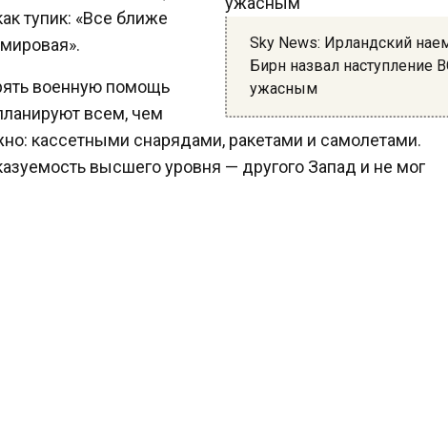
к тупик: «Все ближе
Sky News: Ирландский на
мировая».
Бирн назвал наступление
ть военную помощь
ужасным
ланируют всем, чем
о: кассетными снарядами, ракетами и самолетами.
зуемость высшего уровня — другого Запад и не мог
ть.
ию Медведева, для Российской Федерации это означ
но – СВО продолжится с прежними целями и задачам
целей – отказ Украины от членства в НАТО. А посколь
жен, придется группировку националистов ликвидиро
рел Токмака кассетными снарядами он ответил: «Пор
ять российские арсеналы негуманного оружия».
ести Московского региона
сообщали
о признании