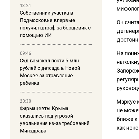
13:21
мифолог
Собственник участка в
Подмосковье впервые
Он счит
получил штраф за борщевик с
дегенер
помощью ИИ
достоинс
На пони
09:46
Суд взыскал почти 5 млн
натолкн
рублей с детсада в Новой
Запорож
Москве за отравление
регуляр
ребенка
руковод
Маркус 
20:30
Фармацевты Крыма
не може
оказались под угрозой
ближе к
увольнения из-за требований
как нек
Минздрава