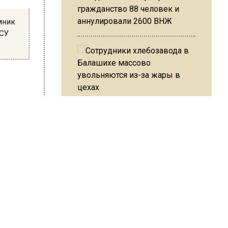
гражданство 88 человек и
емник
аннулировали 2600 ВНЖ
 ВСУ
Сотрудники хлебозавода в
Балашихе массово
ает
увольняются из-за жары в
и. И
цехах
ку отказ
вать.
а
Резкое похолодание с