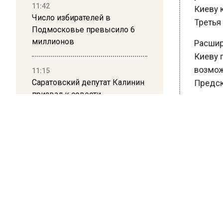
11:42
Киеву ка
Число избирателей в
Третья 
Подмосковье превысило 6
миллионов
Расширя
Киеву п
возможн
11:15
Саратовский депутат Калинин
Предска
призвал к совести
придума
ветеранское сообщество
Польши
По мнен
лишь од
10:34
одна из 
Пять человек погибли в
невозмо
результате атаки БПЛА на
Московскую область
На обст
расчехл
21:36
Ранее В