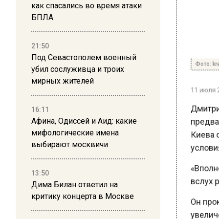
как спасались во время атаки
БПЛА
21:50
Фото: krem
Под Севастополем военный
убил сослуживца и троих
мирных жителей
11 июля 20
Дмитрий
16:11
предвар
Афина, Одиссей и Аид: какие
Киева от
мифологические имена
условиях
выбирают москвичи
«Вполне 
13:50
вслух р
Дима Билан ответил на
критику концерта в Москве
Он прок
увеличе