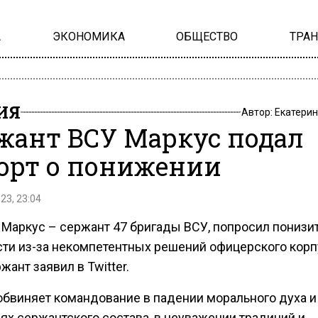
А
ЭКОНОМИКА
ОБЩЕСТВО
ТРА
ИЯ
Автор:
Екатерин
жант ВСУ Маркус подал
орт о понижении
23, 23:04
 Маркус – сержант 47 бригады ВСУ, попросил понизит
ти из-за некомпетентных решений офицерского корп
жант заявил в Twitter.
обвиняет командование в падении морального духа и
ях сержантского состава, в неуважении традиций и