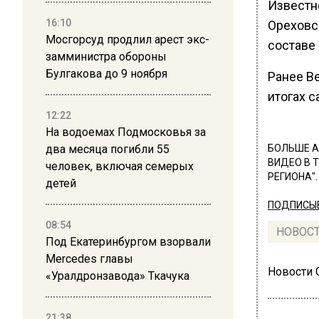
Известно
16:10
Ореховс
Мосгорсуд продлил арест экс-
составе 
замминистра обороны
Булгакова до 9 ноября
Ранее В
итогах 
12:22
На водоемах Подмосковья за
два месяца погибли 55
БОЛЬШЕ А
ВИДЕО В 
человек, включая семерых
РЕГИОНА".
детей
ПОДПИСЫВ
08:54
НОВОС
Под Екатеринбургом взорвали
Mercedes главы
Новости
«Уралдронзавода» Ткачука
21:38