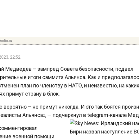
lin.ru
23, 22:52
 Медведев – зампред Совета безопасности, подвел
ительные итоги саммита Альянса. Как и предполагало
менен план по членству в НАТО, и неизвестно, на как
 примут страну в блок.
вероятно – не примут никогда. И это так боятся прои
еалисты Альянса», — подчеркнул в telegram-канале М
омментировал
ние военной помощи