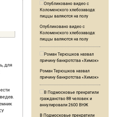
Опубликовано видео с
Коломенского хлебозавода:
пиццы валяются на полу
сь, для
их
Роман Терюшков назвал
причину банкротства «Химок»
знести
едведев.
В Подмосковье прекратили