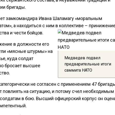
ии бригады.
ает замкомандира Ивана Шаламагу «моральным
атом», а находиться с ним в коллективе – принижени
тва и чести бойцов.
жение в должности его
ули «мясные штурмы» на
Медведев подвел
ье, куда солдат
предварительные итоги
но бросает высшее
саммита НАТО
ство.
категорически не согласен с применением 47 бригады
т повлиять на ситуацию, и потому счел необходимым
 солдатам в бою. Высший офицерский корпус он оцен
омпетентный.