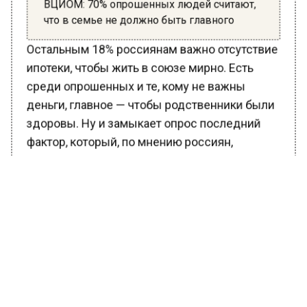
ВЦИОМ: 70% опрошенных людей считают,
что в семье не должно быть главного
Остальным 18% россиянам важно отсутствие
ипотеки, чтобы жить в союзе мирно. Есть
среди опрошенных и те, кому не важны
деньги, главное — чтобы родственники были
здоровы. Ну и замыкает опрос последний
фактор, который, по мнению россиян,
помогает сохранить семью — совместный
досуг. Так ответили 12% респондентов.
Между тем специалисты отметили, если
найдутся причины для распада семьи, то
нужно постараться выйти из них достойно и
мирно, поскольку в большинстве случаев у
пар уже есть дети.