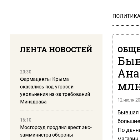
ПОЛИТИК
ЛЕНТА НОВОСТЕЙ
ОБЩЕ
Быв
Ана
20:30
Фармацевты Крыма
млн
оказались под угрозой
увольнения из-за требований
12 июля 20
Минздрава
Бывшая 
16:10
большие
Мосгорсуд продлил арест экс-
По данн
замминистра обороны
магазин 