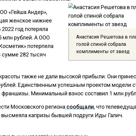
ОО «Гейша Андер»,
ая женское нижнее
а 2022 год потеряла
Анастасия Решетова в пла
5 млн рублей. А ООО
голой спиной собрала
 Косметик» потерпела
комплименты от звезд
в сумме 282 тысяч
красоты также не дали высокой прибыли. Они прине
 рублей. Единственным успешным проектом модели с
 франшизы. Минимальный взнос составил 1 млн рубл
ести Московского региона
сообщали
, что телеведущ
 высмеяла капризы бывшей подруги Иды Галич.