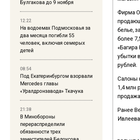
Булгакова до 9 ноября
Фирма О
продающ
12:22
На водоемах Подмосковья за
белье, з
два месяца погибли 55
более 7,
человек, включая семерых
«Багира
детей
убытки 
рублей.
08:54
Под Екатеринбургом взорвали
Салоны 
Mercedes главы
1,4 млн
«Уралдронзавода» Ткачука
продажа
Ранее В
21:38
В Минобороны
Ивлеева
перераспределили
обязанности трех
заместителей Белоусова