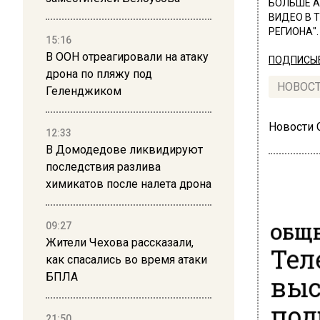
БОЛЬШЕ А
ВИДЕО В 
РЕГИОНА".
15:16
В ООН отреагировали на атаку
ПОДПИСЫВ
дрона по пляжу под
НОВОС
Геленджиком
Новости
12:33
В Домодедове ликвидируют
последствия разлива
химикатов после налета дрона
ОБЩЕ
09:27
Жители Чехова рассказали,
Тел
как спасались во время атаки
выс
БПЛА
под
21:50