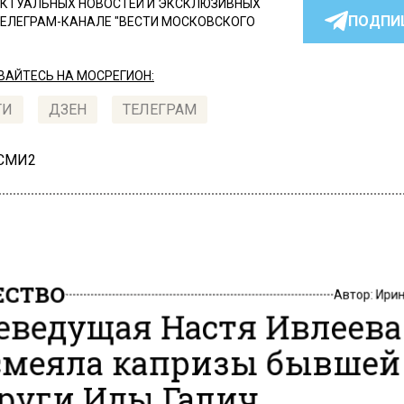
КТУАЛЬНЫХ НОВОСТЕЙ И ЭКСКЛЮЗИВНЫХ
ПОДПИ
ТЕЛЕГРАМ-КАНАЛЕ "ВЕСТИ МОСКОВСКОГО
АЙТЕСЬ НА МОСРЕГИОН:
ТИ
ДЗЕН
ТЕЛЕГРАМ
 СМИ2
СТВО
Автор:
Ири
еведущая Настя Ивлеева
меяла капризы бывшей
руги Иды Галич