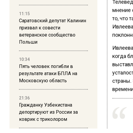
Телевед
мнение о
11:15
то, что 
Саратовский депутат Калинин
Ивлеева
призвал к совести
поклонни
ветеранское сообщество
Польши
Ивлеева 
когда б
10:34
выставл
Пять человек погибли в
усталос
результате атаки БПЛА на
страны. 
Московскую область
времени
21:36
Гражданку Узбекистана
депортируют из России за
коврик с триколором