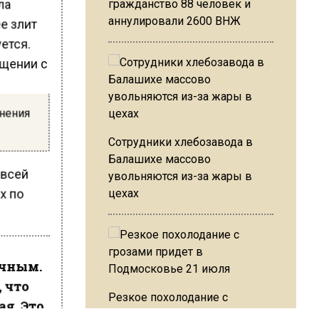
ла
гражданство 88 человек и
аннулировали 2600 ВНЖ
ее злит
уется.
бщении с
инения
Сотрудники хлебозавода в
Балашихе массово
 всей
увольняются из-за жары в
х по
цехах
очным.
, что
Резкое похолодание с
ая. Это
грозами придет в