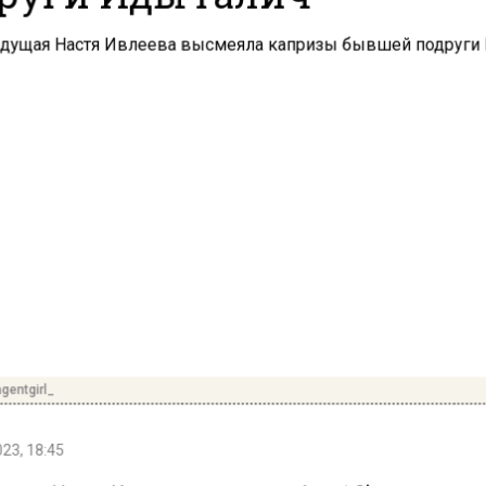
entgirl_
23, 18:45