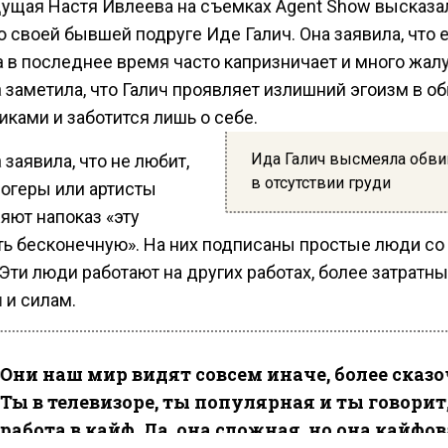
ущая Настя Ивлеева на съемках Agent Show высказа
 своей бывшей подруге Иде Галич. Она заявила, что 
та в последнее время часто капризничает и много жал
 заметила, что Галич проявляет излишний эгоизм в о
ками и заботится лишь о себе.
Ида Галич высмеяла обв
заявила, что не любит,
в отсутствии груди
логеры или артисты
яют напоказ «эту
ть бесконечную». На них подписаны простые люди со
Эти люди работают на других работах, более затратны
 и силам.
Они наш мир видят совсем иначе, более сказ
Ты в телевизоре, ты популярная и ты говорит
работа в кайф. Да, она сложная, но она кайфов