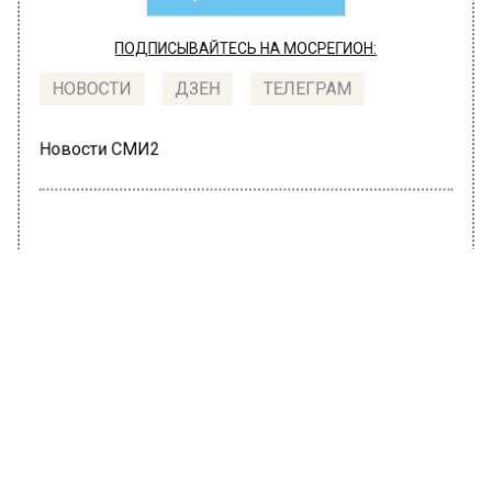
ПОДПИСЫВАЙТЕСЬ НА МОСРЕГИОН:
НОВОСТИ
ДЗЕН
ТЕЛЕГРАМ
Новости СМИ2
ПРОИСШЕСТВИЯ
Автор:
Иван Лабзин
Попытка дать взятку сотруднику
ДПС в Новой Москве закончилась
для мужчины уголовным делом
12 июля 2023, 19:04
В Новой Москве мужчина попытался
откупиться от инспектора ДПС взяткой в