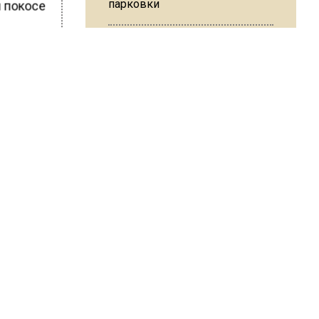
парковки
 покосе
ШИСЬ!
Из-за ливня и грозы в Москве
могут отменить рейсы
В ОП предложили ввести
допвыплату для россиян
после 70 лет
ван Лабзин