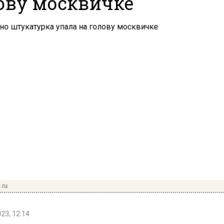
ову москвичке
.ru
23, 12:14