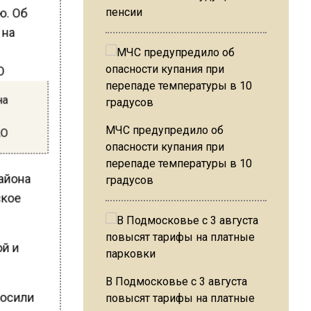
ю. Об
пенсии
на
МЧС предупредило об
АО
опасности купания при
перепаде температуры в 10
айона
градусов
ское
ой и
В Подмосковье с 3 августа
росили
повысят тарифы на платные