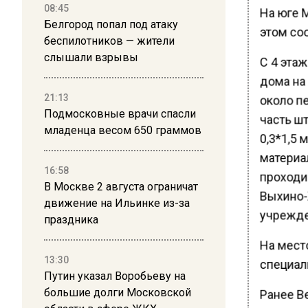
08:45
На юге 
Белгород попал под атаку
этом со
беспилотников — жители
слышали взрывы
С 4 эта
дома на
21:13
около п
Подмосковные врачи спасли
часть ш
младенца весом 650 граммов
0,3*1,5 
материа
16:58
проходи
В Москве 2 августа ограничат
Выхино-
движение на Ильинке из-за
учрежде
праздника
На мест
13:30
специал
Путин указал Воробьеву на
большие долги Московской
Ранее В