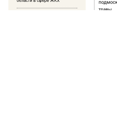
области в сфере ЖКХ
подмоск
травы.
10:17
Суд в Москве арестовал
миллиардера Кустова и
БОЛЬШЕ А
гендиректора «Эфко»
ВИДЕО В 
РЕГИОНА".
ПОДПИСЫВ
НОВОС
Новости
ПРОИ