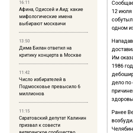
Сообщае
16:11
Афина, Одиссей и Аид: какие
12 июля 
мифологические имена
собутыл
выбирают москвичи
одном и
Нападав
13:50
Дима Билан ответил на
достави
критику концерта в Москве
Им оказ
1986 го
11:42
дебошир
Число избирателей в
дело по
Подмосковье превысило 6
причине
миллионов
здоровь
11:15
Ранее В
Саратовский депутат Калинин
возбуди
призвал к совести
Челябин
ветеранское сообщество