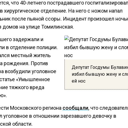
тся, что 40-летнего пострадавшего госпитализирова
в хирургическое отделение. На него с ножом напал
ьник после пьяной ссоры. Инцидент произошел ночь
з домов на улице Томилинская.
шего задержали и
ли в отделение полиции.
ался местный житель
да рождения. Против
Депутат Госдумы Булави
а возбудили уголовное
избил бывшую жену и сл
 статье «Умышленное
ей нос
ние тяжкого вреда
ю».
ести Московского региона
сообщали
, что следовател
л уголовное в отношении зарезавшего девочку в
ской области.