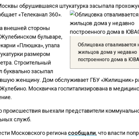
Москвы обрушившаяся штукатурка засыпала прохожу
общает «Телеканал 360».
жа внешней стороны
 Жулебинском бульваре,
Облицовка отваливается 
екарни «Плюшка», упала
жильцов дома у недавно
тукатурки размером
построенного дома в ЮВ
метра. Строительный
л буквально засыпал
вшую женщину. Дом обслуживает ГБУ «Жилищник» р
Жулебино. Москвичка госпитализирована в медицин
ние.
о происшествия выехали представители коммунальн
ьных служб.
ести Московского региона
сообщали
, что власти поп