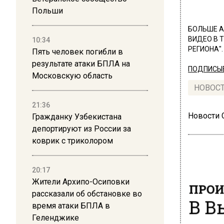
Польши
БОЛЬШЕ А
ВИДЕО В 
10:34
РЕГИОНА".
Пять человек погибли в
результате атаки БПЛА на
ПОДПИСЫВ
Московскую область
НОВОС
21:36
Новости
Гражданку Узбекистана
депортируют из России за
коврик с триколором
20:17
Жители Архипо-Осиповки
ПРОИ
рассказали об обстановке во
В В
время атаки БПЛА в
Геленджике