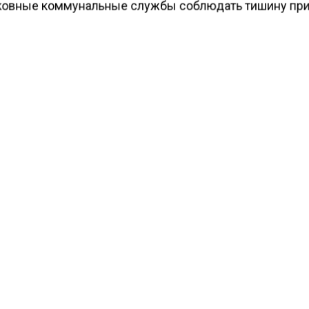
овные коммунальные службы соблюдать тишину при
КТУАЛЬНЫХ НОВОСТЕЙ И ЭКСКЛЮЗИВНЫХ
ПОДПИ
ТЕЛЕГРАМ-КАНАЛЕ "ВЕСТИ МОСКОВСКОГО
АЙТЕСЬ НА МОСРЕГИОН:
ТИ
ДЗЕН
ТЕЛЕГРАМ
 СМИ2
СШЕСТВИЯ
Автор:
И