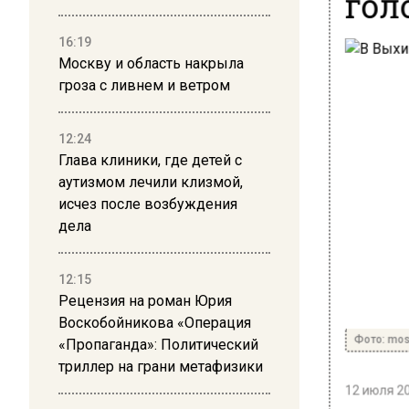
гол
16:19
Москву и область накрыла
гроза с ливнем и ветром
12:24
Глава клиники, где детей с
аутизмом лечили клизмой,
исчез после возбуждения
дела
12:15
Рецензия на роман Юрия
Воскобойникова «Операция
Фото: mos
«Пропаганда»: Политический
триллер на грани метафизики
12 июля 20