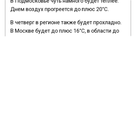
В Подмосковье чуть намного будет теплее.
Днем воздух прогреется до плюс 20°C.
В четверг в регионе также будет прохладно.
В Москве будет до плюс 16°C, в области до
плюс 18°C тепла.
Ранее Вести Московского региона
сообщали
, что синоптик Леус
спрогнозировал возвращение жары в
Москву к концу недели.
БОЛЬШЕ АКТУАЛЬНЫХ НОВОСТЕЙ И ЭКСКЛЮЗИВНЫХ
ВИДЕО В ТЕЛЕГРАМ-КАНАЛЕ "ВЕСТИ МОСКОВСКОГО
РЕГИОНА".
ПОДПИШИСЬ!