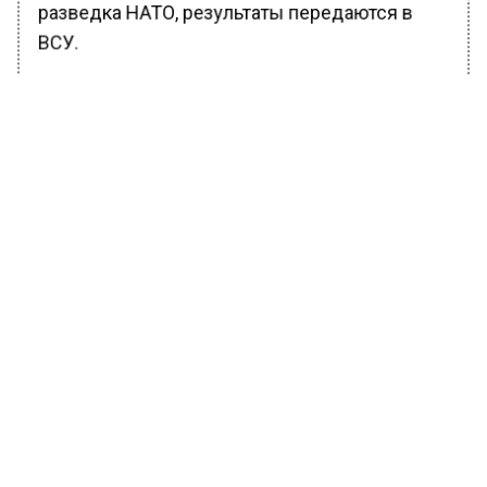
разведка НАТО, результаты передаются в
ВСУ.
Погибший был участником боевых действий
в Сирии и двух чеченских войн. Олег Цоков
награжден орденом «За военные заслуги» и
двумя орденами Мужества. Минобороны
пока не комментировало гибель заместителя
командующего ЮВО.
Ранее Вести Московского региона
сообщали
о танковом «зверинце» ВСУ.
БОЛЬШЕ АКТУАЛЬНЫХ НОВОСТЕЙ И ЭКСКЛЮЗИВНЫХ
ВИДЕО В ТЕЛЕГРАМ-КАНАЛЕ "ВЕСТИ МОСКОВСКОГО
РЕГИОНА".
ПОДПИШИСЬ!