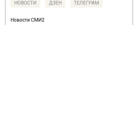
НОВОСТИ
ДЗЕН
ТЕЛЕГРАМ
Новости СМИ2
ОБЩЕСТВО
Автор:
Марина Дементьева
Restate: коттеджи и дачи в Москве
подешевели на 37 миллионов
рублей
13 июля 2023, 12:39
За первое полугодие 2023 года в Москве
почти в два раза подешевели коттеджи и
дачи. О динамике стоимости этого типа
недвижимости говорится в компании Restate,
сообщает «Лента.ру».