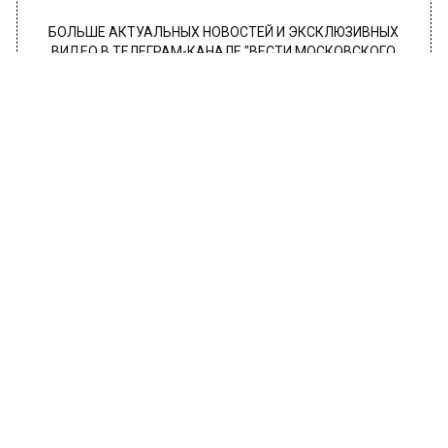
БОЛЬШЕ АКТУАЛЬНЫХ НОВОСТЕЙ И ЭКСКЛЮЗИВНЫХ
ВИДЕО В ТЕЛЕГРАМ-КАНАЛЕ "ВЕСТИ МОСКОВСКОГО
РЕГИОНА".
ПОДПИШИСЬ!
ПОДПИСЫВАЙТЕСЬ НА МОСРЕГИОН:
НОВОСТИ
ДЗЕН
ТЕЛЕГРАМ
Новости СМИ2
ОБЩЕСТВО
Автор:
Анфиса Слепцова
Актрису Татьяну Васильеву
экстренно госпитализировали