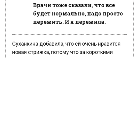
Врачи тоже сказали, что все
будет нормально, надо просто
пережить. И я пережила.
Суханкина добавила, что ей очень нравится
новая стрижка, потому что за короткими
волосами легко ухаживать, и они не портятся
от утюжков и других средств для укладки.
Ранее Вести Московского региона
сообщали
, что солистка группы «А’Студио»
Кети Топурия пожаловалась на неудачную
ринопластику.
БОЛЬШЕ АКТУАЛЬНЫХ НОВОСТЕЙ И ЭКСКЛЮЗИВНЫХ