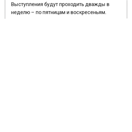
Выступления будут проходить дважды в
неделю – по пятницам и воскресеньям.
Ранее Вести Московского региона
писали
,
что с 12 июля москвичей начали бесплатно
обучать кататься на роликовых коньках.
Тренировки проходят на территории катка в
парке «Останкино» в рамках проекта «Мой
спортивный район».
БОЛЬШЕ АКТУАЛЬНЫХ НОВОСТЕЙ И ЭКСКЛЮЗИВНЫХ
ВИДЕО В ТЕЛЕГРАМ-КАНАЛЕ "ВЕСТИ МОСКОВСКОГО
РЕГИОНА".
ПОДПИШИСЬ!
ПОДПИСЫВАЙТЕСЬ НА МОСРЕГИОН: