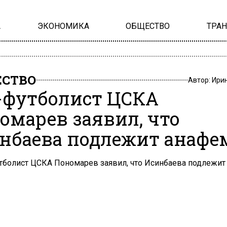
А
ЭКОНОМИКА
ОБЩЕСТВО
ТРА
СТВО
Автор:
Ири
-футболист ЦСКА
омарев заявил, что
нбаева подлежит анафе