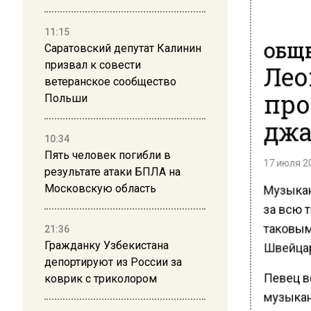
11:15
ОБЩЕ
Саратовский депутат Калинин
Лео
призвал к совести
ветеранское сообщество
про
Польши
джа
10:34
Пять человек погибли в
17 июля 20
результате атаки БПЛА на
Музыкан
Московскую область
за всю т
таковым
21:36
Швейцар
Гражданку Узбекистана
депортируют из России за
Певец в
коврик с триколором
музыкан