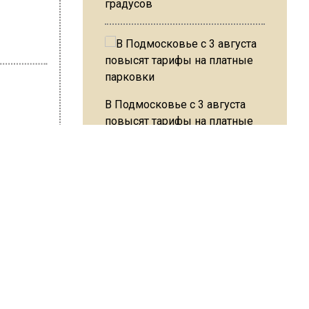
градусов
В Подмосковье с 3 августа
повысят тарифы на платные
парковки
на Ушакова
на
ии
Из-за ливня и грозы в Москве
могут отменить рейсы
провале
о