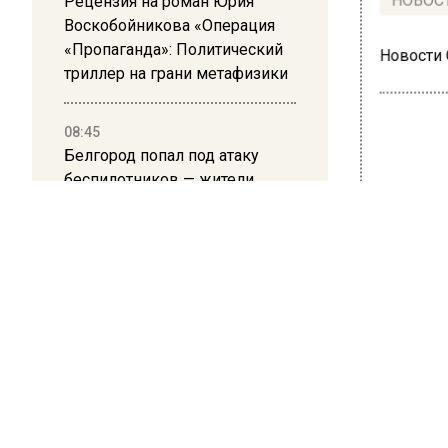
Рецензия на роман Юрия
НОВОС
Воскобойникова «Операция
«Пропаганда»: Политический
Новости
триллер на грани метафизики
08:45
Белгород попал под атаку
беспилотников — жители
ОБЩЕ
слышали взрывы
Лео
про
джа
17 июля 20
Музыкан
за всю т