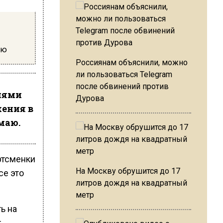
ию
Россиянам объяснили, можно
ли пользоваться Telegram
после обвинений против
ниями
Дурова
жения в
имаю.
ртсменки
На Москву обрушится до 17
се это
литров дождя на квадратный
метр
ь на
т