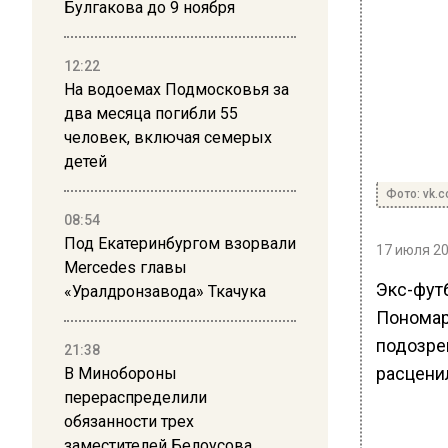
Булгакова до 9 ноября
12:22
На водоемах Подмосковья за
два месяца погибли 55
человек, включая семерых
детей
Фото: vk.
08:54
Под Екатеринбургом взорвали
17 июля 20
Mercedes главы
Экс-фут
«Уралдронзавода» Ткачука
Пономар
подозре
21:38
расценил
В Минобороны
перераспределили
обязанности трех
заместителей Белоусова