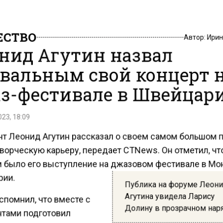
СТВО
Автор:
Ири
нид Агутин назвал
вальным свой концерт 
з-фестивале в Швейцар
23, 18:09
т Леонид Агутин рассказал о своем самом большом 
ворческую карьеру, передает CTNews. Он отметил, чт
 было его выступление на джазовом фестивале в Мо
ии.
Публика на форуме Леон
Агутина увидела Ларису
спомнил, что вместе с
Долину в прозрачном нар
тами подготовил