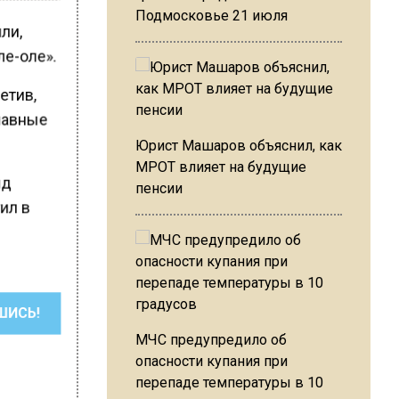
Подмосковье 21 июля
или,
ле-оле».
метив,
главные
Юрист Машаров объяснил, как
МРОТ влияет на будущие
ид
пенсии
тил в
ШИСЬ!
МЧС предупредило об
опасности купания при
перепаде температуры в 10