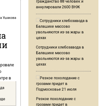
гражданство 88 человек и
аннулировали 2600 ВНЖ
на Ушакова
на
ии
Сотрудники хлебозавода в
Балашихе массово
увольняются из-за жары в
провале
цехах
о
нтре в
ида
яде
Резкое похолодание с
грозами придет в