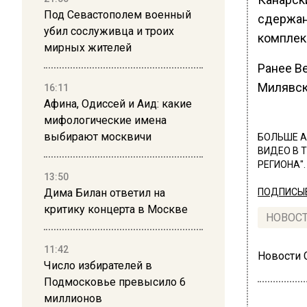
Под Севастополем военный
сдержан
убил сослуживца и троих
комплек
мирных жителей
Ранее В
Милявск
16:11
Афина, Одиссей и Аид: какие
мифологические имена
выбирают москвичи
БОЛЬШЕ А
ВИДЕО В 
РЕГИОНА".
13:50
Дима Билан ответил на
ПОДПИСЫВ
критику концерта в Москве
НОВОС
11:42
Новости
Число избирателей в
Подмосковье превысило 6
миллионов