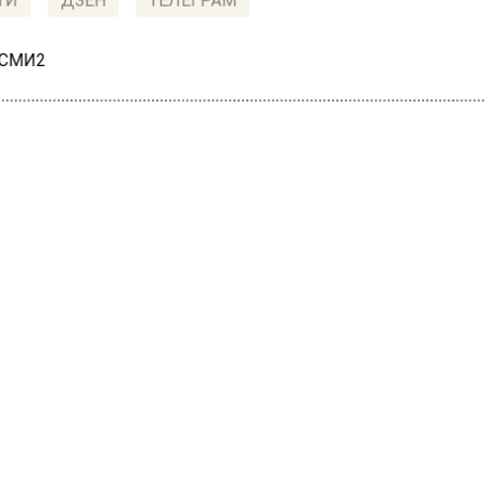
ТИ
ДЗЕН
ТЕЛЕГРАМ
 СМИ2
СТВО
Автор:
Ири
нид Агутин назвал
вальным свой концерт 
з-фестивале в Швейцар
23, 18:09
т Леонид Агутин рассказал о своем самом большом 
ворческую карьеру, передает CTNews. Он отметил, чт