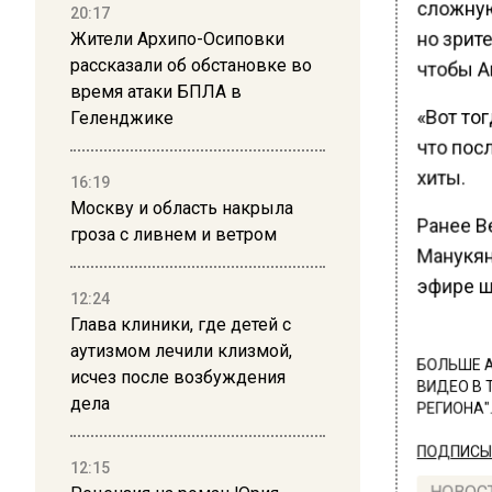
сложную
20:17
но зрит
Жители Архипо-Осиповки
рассказали об обстановке во
чтобы Аг
время атаки БПЛА в
«Вот тог
Геленджике
что пос
хиты.
16:19
Москву и область накрыла
Ранее В
гроза с ливнем и ветром
Манукян,
эфире ш
12:24
Глава клиники, где детей с
аутизмом лечили клизмой,
БОЛЬШЕ А
исчез после возбуждения
ВИДЕО В 
дела
РЕГИОНА".
ПОДПИСЫВ
12:15