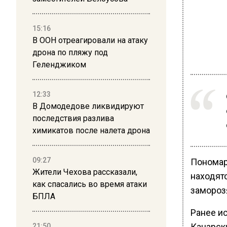
15:16
В ООН отреагировали на атаку
дрона по пляжу под
Геленджиком
12:33
В Домодедове ликвидируют
последствия разлива
химикатов после налета дрона
09:27
Пономар
Жители Чехова рассказали,
находятс
как спасались во время атаки
заморозя
БПЛА
Ранее и
Канарски
21:50