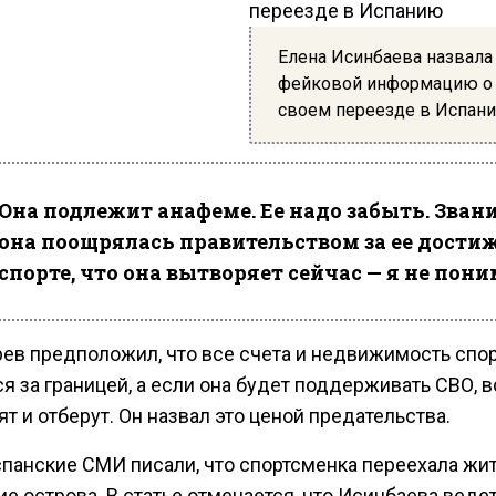
Елена Исинбаева назвала
фейковой информацию о
своем переезде в Испан
Она подлежит анафеме. Ее надо забыть. Зва
она поощрялась правительством за ее дости
спорте, что она вытворяет сейчас — я не пон
ев предположил, что все счета и недвижимость спо
я за границей, а если она будет поддерживать СВО, в
т и отберут. Он назвал это ценой предательства.
спанские СМИ писали, что спортсменка переехала жит
е острова. В статье отмечается, что Исинбаева веде