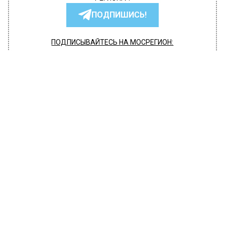
ПОДПИШИСЬ!
ПОДПИСЫВАЙТЕСЬ НА МОСРЕГИОН:
НОВОСТИ
ДЗЕН
ТЕЛЕГРАМ
Новости СМИ2
ЭКОНОМИКА
Автор:
Иван Лабзин
Россияне смогут бесплатно
переводить большие суммы между
своими счетами
17 июля 2023, 11:34
Госдума готова принять поправки в