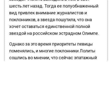
шесть лет назад. Тогда ее полуобнаженный
вид привлек внимание журналистов и
поклонников, а звезда пошутила, что она
хочет оставаться единственной полной
звездой на российском эстрадном Олимпе.
Однако за это время приоритеты певицы
поменялись, и многие поклонники Лолиты
сошлись во мнении, что сейчас эпатажный
комбинезон сидит на певице гораздо лучше,
чем в 2017-м.
Фото: социальные сети Лолиты Милявской
Ранее Вести Московского региона
сообщали
, что Клава Кока пришла на
столичный фестиваль в образе русалки.