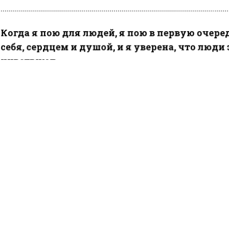
Когда я пою для людей, я пою в первую очере
себя, сердцем и душой, и я уверена, что люди 
чувствуют.
ести Московского региона
сообщали,
что Наргиз наз
кий шоу-бизнес двуличным.
КТУАЛЬНЫХ НОВОСТЕЙ И ЭКСКЛЮЗИВНЫХ
ПОДПИ
ТЕЛЕГРАМ-КАНАЛЕ "ВЕСТИ МОСКОВСКОГО
АЙТЕСЬ НА МОСРЕГИОН:
ТИ
ДЗЕН
ТЕЛЕГРАМ