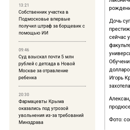
13:21
рождени
Собственник участка в
Подмосковье впервые
Дочь су
получил штраф за борщевик с
престиж
помощью ИИ
сейчас у
факульте
09:46
универс
Суд взыскал почти 5 млн
Обучени
рублей с детсада в Новой
долларов
Москве за отравление
Игорь Кр
ребенка
захотел
20:30
Алексан
Фармацевты Крыма
продюсе
оказались под угрозой
увольнения из-за требований
Фото: с
Минздрава