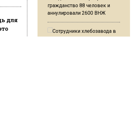
гражданство 88 человек и
аннулировали 2600 ВНЖ
дь для
это
вала
Сотрудники хлебозавода в
Балашихе массово
увольняются из-за жары в
цехах
ШИСЬ!
Резкое похолодание с