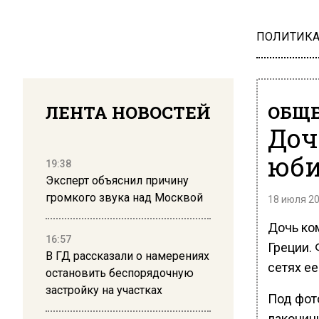
ПОЛИТИК
ЛЕНТА НОВОСТЕЙ
ОБЩЕ
Доч
юби
19:38
Эксперт объяснил причину
громкого звука над Москвой
18 июля 20
Дочь ко
16:57
Греции.
В ГД рассказали о намерениях
сетях ее
остановить беспорядочную
застройку на участках
Под фот
лаконич