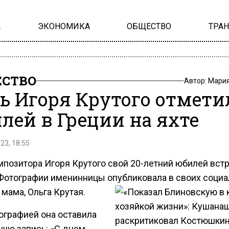
А
ЭКОНОМИКА
ОБЩЕСТВО
ТРА
СТВО
Автор:
Мария
ь Игоря Крутого отмети
лей в Греции на яхте
23, 18:55
мпозитора Игоря Крутого свой 20-летний юбилей встр
 Фотографии именинницы опубликовала в своих соци
 мама, Ольга Крутая.
ографией она оставила
ную запись: «С днем