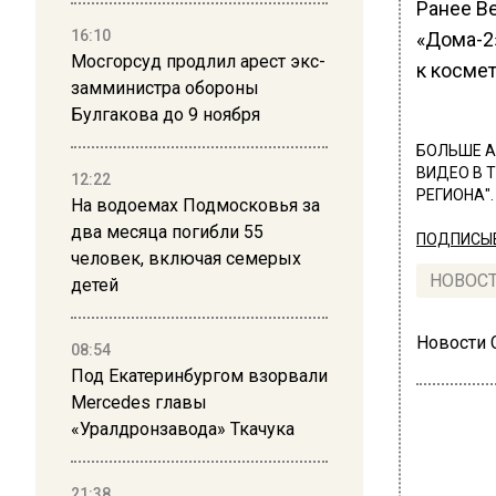
Ранее В
16:10
«Дома-2
Мосгорсуд продлил арест экс-
к космет
замминистра обороны
Булгакова до 9 ноября
БОЛЬШЕ А
ВИДЕО В 
12:22
РЕГИОНА".
На водоемах Подмосковья за
два месяца погибли 55
ПОДПИСЫВ
человек, включая семерых
НОВОС
детей
Новости
08:54
Под Екатеринбургом взорвали
Mercedes главы
«Уралдронзавода» Ткачука
21:38