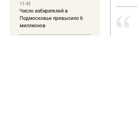
11:42
Число избирателей в
Подмосковье превысило 6
миллионов
11:15
Саратовский депутат Калинин
призвал к совести
Ранее В
ветеранское сообщество
российс
Польши
10:34
БОЛЬШЕ А
ВИДЕО В 
Пять человек погибли в
РЕГИОНА".
результате атаки БПЛА на
Московскую область
ПОДПИСЫВ
НОВОС
21:36