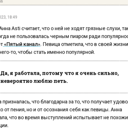
ti
23, 18:49
нна Asti считает, что о ней не ходят грязные слухи, та
огда не пользовалась черным пиаром ради популярно
т
«Пятый канал»
. Певица отметила, что в своей жизн
его-то, чтобы стать именно популярной.
Да, я работала, потому что я очень сильно,
невероятно люблю петь.
 призналась, что благодарна за то, что получает удов
о от пения, но и от осознания себя как певицы. Aнна
ала, что во время выступлений испытывает не похожи
ии.