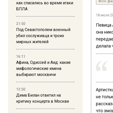
Фото: @as
как спасались во время атаки
БПЛА
18 июля 20
Певица А
21:50
Под Севастополем военный
она ник
убил сослуживца и троих
передае
мирных жителей
делала ч
16:11
Афина, Одиссей и Аид: какие
мифологические имена
выбирают москвичи
Артистка
13:50
Дима Билан ответил на
не тольк
критику концерта в Москве
рассказ
что эмоц