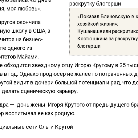
я, моя любовь».
«Показал Блиновскую в 
пругов окончила
хозяйкой жизни»:
ную школу в США, а
Кушанашвили раскритик
Костюшкина за раскрутку
чится на бизнес-
блогерши
те одного из
итетов Майами.
е обходится звездному отцу Игорю Крутому в 35 тыс
 в год. Однако продюсер не жалеет о потраченных д
утой видит в дочери большой потенциал и рад, что д
а делать сценическую карьеру.
дра — дочь жены Игоря Крутого от предыдущего бра
р воспитывал ее как родную.
оциальные сети Ольги Крутой