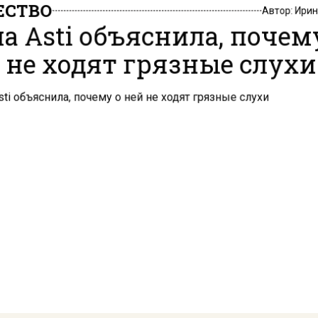
СТВО
Автор:
Ири
а Asti объяснила, почем
 не ходят грязные слух