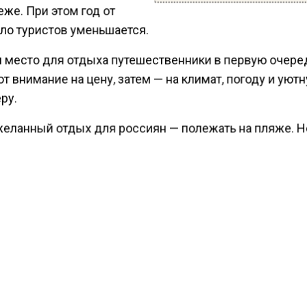
же. При этом год от
сло туристов уменьшается.
 место для отдыха путешественники в первую очере
 внимание на цену, затем — на климат, погоду и уют
ру.
еланный отдых для россиян — полежать на пляже. Н
епровождение чаще выбирают пары с детьми. Мол
итает активный отдых, а россияне старше 56 лет лю
предпочтут свою дачу.
опулярных направлений для отдыха россияне обычн
 Санкт-Петербург, Адлер, Москва, Эсто-Садок, Росто
чи, Казань, Анапа, Калининград и Владивосток.
ести Московского региона
сообщали
, что вирусолог 
л россиян от поездок в Египет на фоне новой инфек