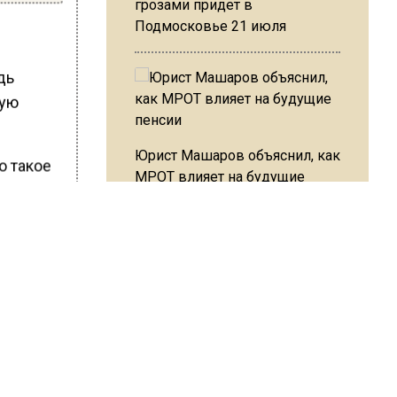
грозами придет в
Подмосковье 21 июля
дь
ную
Юрист Машаров объяснил, как
о такое
МРОТ влияет на будущие
одежь
пенсии
бому
о
в-на-
МЧС предупредило об
Викулов
опасности купания при
перепаде температуры в 10
ции