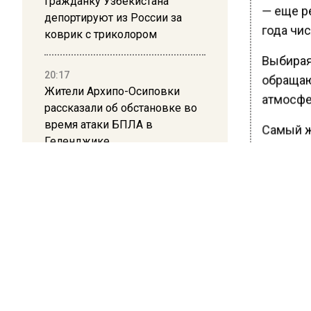
Гражданку Узбекистана
— еще ре
депортируют из России за
года чи
коврик с триколором
Выбирая
20:17
обращают
Жители Архипо-Осиповки
атмосфе
рассказали об обстановке во
время атаки БПЛА в
Самый ж
Геленджике
времяпр
предпоч
курорту 
Среди п
называют
Дону, Со
Ранее В
отговори