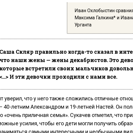
Иван Охлобыстин сравни
Максима Галкина* и Иван
Урганта
Саша Скляр правильно когда-то сказал в инт
что наши жены — жены декабристов. Это дев
которые встретили своих мальчиков довольн
<…> И эти девочки проходили с нами все.
т уверил, что у него также сложились отличные отно
 40-летним Александром и 19-летней Настей. Он пола
го «очень приличная семья». Сукачев отметил, что п
можные усилия, чтобы его дети могли получить образ
 заниматься самыми интересными и необычными ви