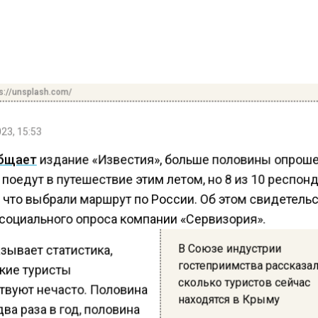
s://unsplash.com/
23, 15:53
бщает
издание «Известия», больше половины опрош
поедут в путешествие этим летом, но 8 из 10 респон
, что выбрали маршрут по России. Об этом свидетель
социального опроса компании «Сервизория».
В Союзе индустрии
зывает статистика,
гостеприимства рассказал
кие туристы
сколько туристов сейчас
твуют нечасто. Половина
находятся в Крыму
ва раза в год, половина