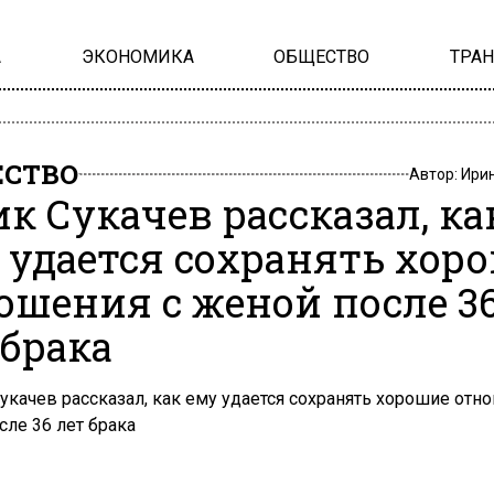
А
ЭКОНОМИКА
ОБЩЕСТВО
ТРА
СТВО
Автор:
Ири
ик Сукачев рассказал, ка
 удается сохранять хор
ошения с женой после 3
 брака