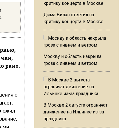
л
Дима Билан ответил на
а
критику концерта в Москве
ервью,
Москву и область накрыла
очки,
гроза с ливнем и ветром
о рано.
шения с
гает,
В Москве 2 августа ограничат
риложил
движение на Ильинке из-за
ование,
праздника
дами