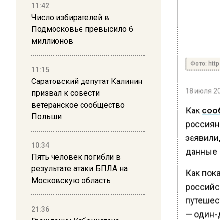
11:42
Число избирателей в
Подмосковье превысило 6
миллионов
Фото: http
11:15
Саратовский депутат Калинин
18 июля 20
призвал к совести
ветеранское сообщество
Как
соо
Польши
россиян 
заявили
10:34
данные 
Пять человек погибли в
результате атаки БПЛА на
Как пока
Московскую область
российс
путешес
21:36
— один-д