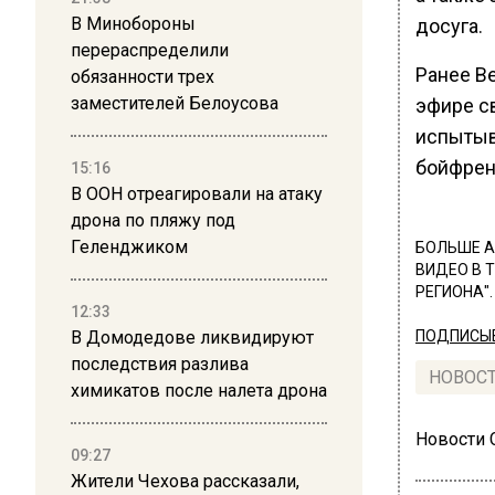
В Минобороны
досуга.
перераспределили
Ранее В
обязанности трех
заместителей Белоусова
эфире с
испытыв
бойфрен
15:16
В ООН отреагировали на атаку
дрона по пляжу под
Геленджиком
БОЛЬШЕ А
ВИДЕО В 
РЕГИОНА".
12:33
В Домодедове ликвидируют
ПОДПИСЫВ
последствия разлива
НОВОС
химикатов после налета дрона
Новости
09:27
Жители Чехова рассказали,