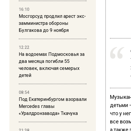
16:10
Мосгорсуд продлил арест экс-
замминистра обороны
Булгакова до 9 ноября
12:22
На водоемах Подмосковья за
два месяца погибли 55
человек, включая семерых
детей
08:54
Музыкан
Под Екатеринбургом взорвали
детьми —
Mercedes главы
что у не
«Уралдронзавода» Ткачука
все воз
а также
21:38