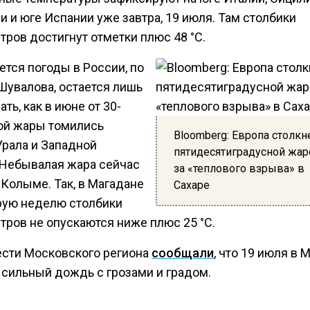
 и юге Испании уже завтра, 19 июля. Там столбики
ров достигнут отметки плюс 48 °C.
ется погоды в России, по
Шувалова, остается лишь
ть, как в июне от 30-
ой жары томились
Bloomberg: Европа столкне
Урала и Западной
пятидесятиградусной жар
 Небывалая жара сейчас
за «теплового взрыва» в
 Колыме. Так, в Магадане
Сахаре
рую неделю столбики
тров не опускаются ниже плюс 25 °C.
ести Московского региона
сообщали
, что 19 июля в 
 сильный дождь с грозами и градом.