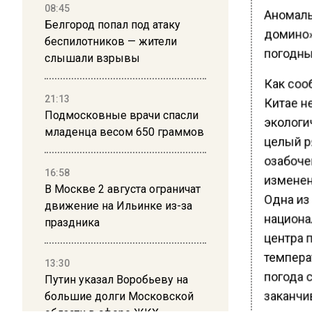
08:45
Аномальн
Белгород попал под атаку
домино»
беспилотников — жители
погодны
слышали взрывы
Как соо
21:13
Китае н
Подмосковные врачи спасли
экологи
младенца весом 650 граммов
целый р
озабоче
16:58
изменен
В Москве 2 августа ограничат
Одна из
движение на Ильинке из-за
национа
праздника
центра 
температ
13:30
погода 
Путин указал Воробьеву на
заканчи
большие долги Московской