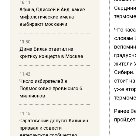
16:11
Сардинии
Афина, Одиссей и Аид: какие
термомет
мифологические имена
выбирают москвичи
Что каса
словам 
13:50
вспомина
Дима Билан ответил на
градусн
критику концерта в Москве
жители 
Сибири.
11:42
стоит на
Число избирателей в
Подмосковье превысило 6
уже вто
миллионов
термоме
Ранее В
11:15
пройдет
Саратовский депутат Калинин
призвал к совести
ветеранское сообщество