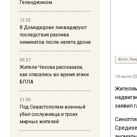
Геленджиком
12:33
В Домодедове ликвидируют
последствия разлива
химикатов после налета дрона
Фото: free
09:27
Жители Чехова рассказали,
как спасались во время атаки
18 июля 20
БПЛА
Жителям
надвига
21:50
заявил 
Под Севастополем военный
убил сослуживца и троих
Синоптик
мирных жителей
Средизе
аномаль