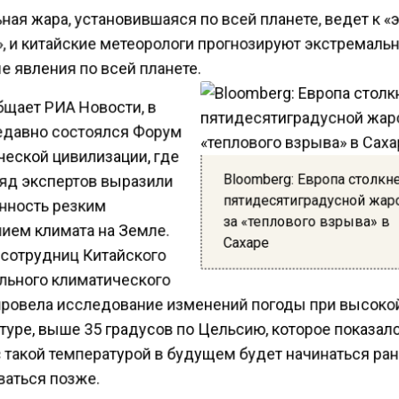
ая жара, установившаяся по всей планете, ведет к 
, и китайские метеорологи прогнозируют экстремаль
е явления по всей планете.
бщает РИА Новости, в
едавно состоялся Форум
ческой цивилизации, где
Bloomberg: Европа столкне
яд экспертов выразили
пятидесятиградусной жар
нность резким
за «теплового взрыва» в
ием климата на Земле.
Сахаре
 сотрудниц Китайского
льного климатического
провела исследование изменений погоды при высоко
уре, выше 35 градусов по Цельсию, которое показало
с такой температурой в будущем будет начинаться ра
ваться позже.