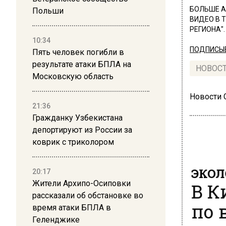
БОЛЬШЕ А
Польши
ВИДЕО В 
РЕГИОНА".
10:34
ПОДПИСЫВ
Пять человек погибли в
результате атаки БПЛА на
НОВОС
Московскую область
Новости
21:36
Гражданку Узбекистана
депортируют из России за
коврик с триколором
ЭКОЛ
20:17
В К
Жители Архипо-Осиповки
рассказали об обстановке во
по 
время атаки БПЛА в
Геленджике