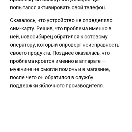
попытался активировать свой телефон.
Оказалось, что устройство не определяло
сим-карту. Решив, что проблема именно в
ней, новосибирец обратился к сотовому
оператору, который опроверг неисправность
своего продукта. Позднее оказалась, что
проблема кроется именно в аппарате —
мужчине не смогли помочь и в магазине,
после чего он обратился в службу
поддержки яблочного производителя.
Именно там ему объяснили, что гаджет
предназначен только для Америки. Местный
оператор смартфон заблокировал.
В итоге россиянина отправили к
представителю американского сотового