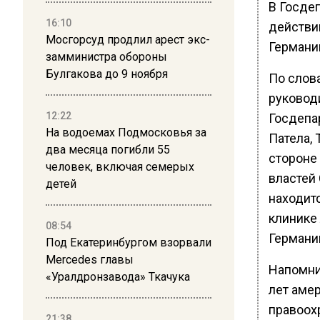
В Госде
16:10
действий
Мосгорсуд продлил арест экс-
Германи
замминистра обороны
Булгакова до 9 ноября
По слов
руковод
12:22
Госдепа
На водоемах Подмосковья за
Патела, 
два месяца погибли 55
стороне
человек, включая семерых
властей
детей
находитс
клинике
08:54
Германи
Под Екатеринбургом взорвали
Mercedes главы
Напомни
«Уралдронзавода» Ткачука
лет аме
правоохр
21:38