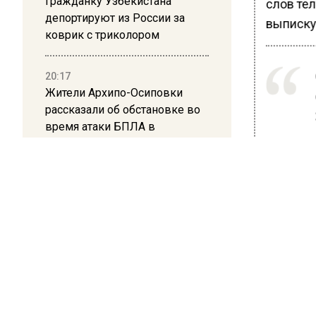
Гражданку Узбекистана
слов те
депортируют из России за
выписку
коврик с триколором
20:17
Жители Архипо-Осиповки
рассказали об обстановке во
время атаки БПЛА в
Геленджике
Ранее В
попросил
Она отме
зарабаты
живет в
БОЛЬШЕ А
ВИДЕО В 