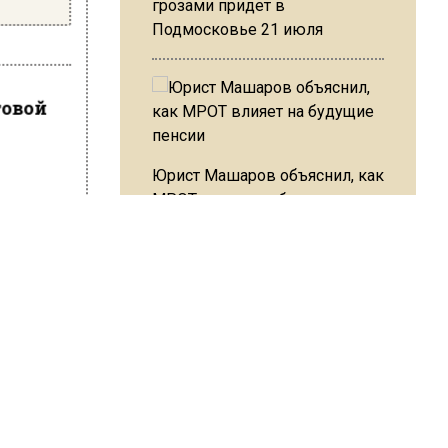
грозами придет в
Подмосковье 21 июля
говой
Юрист Машаров объяснил, как
МРОТ влияет на будущие
пенсии
сетях
алоги.
орые
скольку
.
МЧС предупредило об
опасности купания при
ШИСЬ!
перепаде температуры в 10