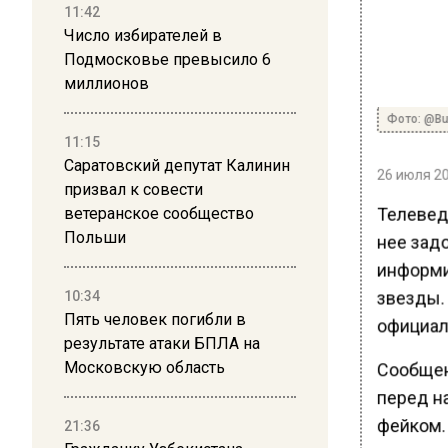
11:42
Число избирателей в
Подмосковье превысило 6
миллионов
Фото: @Bu
11:15
Саратовский депутат Калинин
26 июля 20
призвал к совести
Телевед
ветеранское сообщество
Польши
нее зад
информи
звезды. 
10:34
Пять человек погибли в
официал
результате атаки БПЛА на
Московскую область
Сообщен
перед н
фейком.
21:36