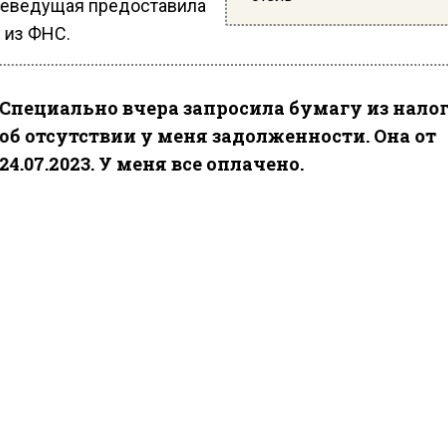
леведущая предоставила
 из ФНС.
Специально вчера запросила бумагу из нало
об отсутствии у меня задолженности. Она от
24.07.2023. У меня все оплачено.
ести Московского региона
сообщали
, что Боня в соц
а не сравнивать ее с коллегами, которые не платят н
тила, что исправно платит налоги на все деньги, кот
вает в РФ, хотя могла бы вообще этого не делать, по
 Монако 11 лет и является там налоговым резидентом
КТУАЛЬНЫХ НОВОСТЕЙ И ЭКСКЛЮЗИВНЫХ
ПОДПИ
ТЕЛЕГРАМ-КАНАЛЕ "ВЕСТИ МОСКОВСКОГО