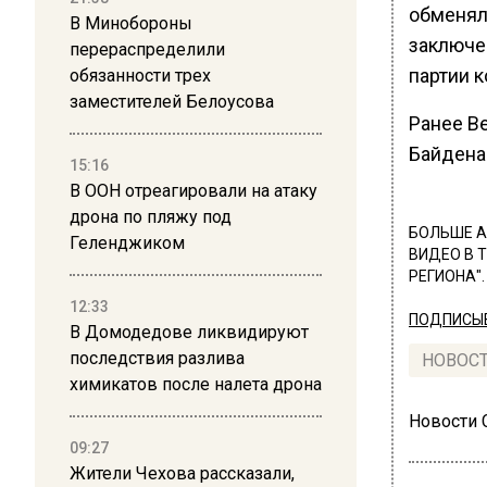
обменял
В Минобороны
заключе
перераспределили
партии к
обязанности трех
заместителей Белоусова
Ранее В
Байдена
15:16
В ООН отреагировали на атаку
дрона по пляжу под
БОЛЬШЕ А
Геленджиком
ВИДЕО В 
РЕГИОНА".
12:33
ПОДПИСЫВ
В Домодедове ликвидируют
последствия разлива
НОВОС
химикатов после налета дрона
Новости
09:27
Жители Чехова рассказали,