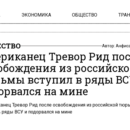
А
ЭКОНОМИКА
ОБЩЕСТВО
ТРА
СТВО
Автор:
Анфиса
риканец Тревор Рид по
обождения из российск
ьмы вступил в ряды ВС
орвался на мине