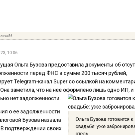
zova86
23, 10:06
ущая Ольга Бузова предоставила документы об отсут
олженности перед ФНС в сумме 200 тысяч рублей,
рует Telegram-канал Super со ссылкой на комментар
Она заметила, что на нее оформлено лишь одно ИП, и
ьно нет задолженности.
ия о ее задолженности
Ольга Бузова готовится к
алоговой Бузова назвала
свадьбе: уже заброниров
 В подтверждении своих
отель